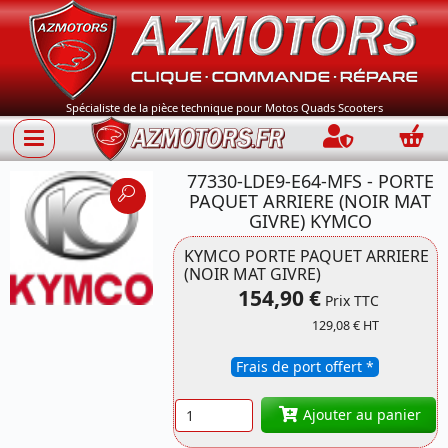
Spécialiste de la pièce technique pour Motos Quads Scooters
Connection
Panie
77330-LDE9-E64-MFS - PORTE
PAQUET ARRIERE (NOIR MAT
GIVRE) KYMCO
KYMCO PORTE PAQUET ARRIERE
(NOIR MAT GIVRE)
Référence 77330-
154,90 €
LDE9-E64 KYMCO
Prix TTC
129,08 € HT
Frais de port offert *
Quantité
Ajouter au panier