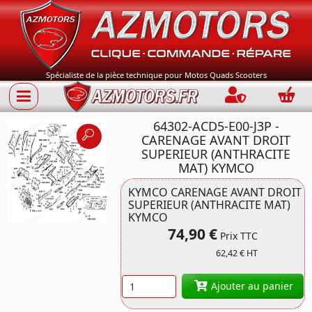
Spécialiste de la pièce technique pour Motos Quads Scooters
Connection
Panie
64302-ACD5-E00-J3P -
CARENAGE AVANT DROIT
SUPERIEUR (ANTHRACITE
MAT) KYMCO
KYMCO CARENAGE AVANT DROIT
Référence 64302-
SUPERIEUR (ANTHRACITE MAT)
ACD5-E00 KYMCO
KYMCO
74,90 €
Prix TTC
62,42 € HT
Quantité
Ajouter au panier