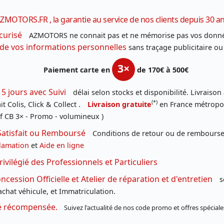
ZMOTORS.FR , la garantie au service de nos clients depuis 30 a
curisé
AZMOTORS ne connait pas et ne mémorise pas vos donné
 de vos informations personnelles
sans traçage publicitaire ou
3×
Paiement carte en
de 170€ à 500€
 5 jours avec Suivi
délai selon stocks et disponibilité. Livraison
(*)
t Colis, Click & Collect .
Livraison gratuite
en France métropoli
f CB 3× - Promo - volumineux )
Satisfait ou Remboursé
Conditions de retour ou de remboursem
lamation
et
Aide en ligne
rivilégié des Professionnels et Particuliers
cession Officielle et Atelier de réparation et d'entretien
s
chat véhicule, et Immatriculation.
té récompensée.
Suivez l'actualité de nos code promo et offres spéciale