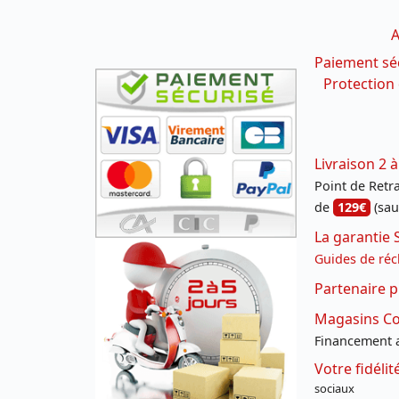
A
Paiement sé
Protection
Livraison 2 à
Point de Retrai
de
129€
(sau
La garantie 
Guides de réc
Partenaire p
Magasins Con
Financement a
Votre fidéli
sociaux