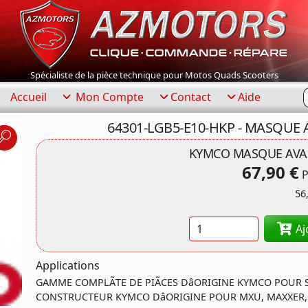
Spécialiste de la pièce technique pour Motos Quads Scooters
R
Accueil
Mon Compte
Contact
Aide
64301-LGB5-E10-HKP - MASQUE 
KYMCO MASQUE AVAN
67,90 €
P
56
Quantité
Aj
Applications
GAMME COMPLÃTE DE PIÃCES DâORIGINE KYMCO POUR 
CONSTRUCTEUR KYMCO DâORIGINE POUR MXU, MAXXER, K