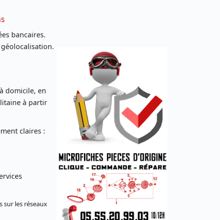
ns
es bancaires.
 géolocalisation.
 à domicile, en
taine à partir
ent claires :
ervices
s sur les réseaux