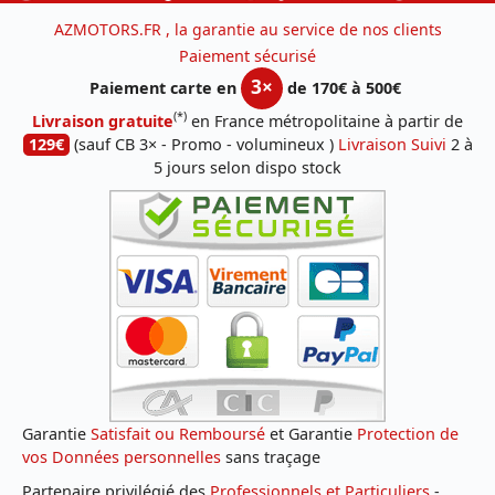
AZMOTORS.FR , la garantie au service de nos clients
Paiement sécurisé
3×
Paiement carte en
de 170€ à 500€
(*)
Livraison gratuite
en France métropolitaine à partir de
129€
(sauf CB 3× - Promo - volumineux )
Livraison Suivi
2 à
5 jours selon dispo stock
Garantie
Satisfait ou Remboursé
et Garantie
Protection de
vos Données personnelles
sans traçage
Partenaire privilégié des
Professionnels et Particuliers
-