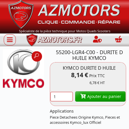
Spécialiste de la pièce technique pour Motos Quads Scooters
Connection
Panie
55200-LGR4-C00 - DURITE D
HUILE KYMCO
KYMCO DURITE D HUILE
8,14 €
Prix TTC
Référence 55200-
6,78 € HT
LGR4-C00 KYMCO
Quantité
Ajouter au panier
Applications
Piece Detachees Origine Kymco, Pieces et
accessoires Kymco_lux Officiel