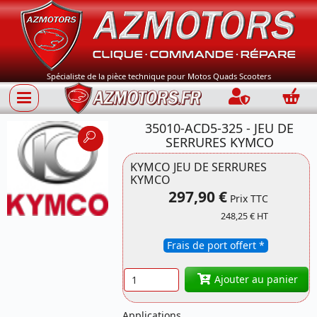
Spécialiste de la pièce technique pour Motos Quads Scooters
Connection
Panie
35010-ACD5-325 - JEU DE
SERRURES KYMCO
KYMCO JEU DE SERRURES
KYMCO
297,90 €
Référence 35010-
Prix TTC
ACD5-325 KYMCO
248,25 € HT
Frais de port offert *
Quantité
Ajouter au panier
Applications