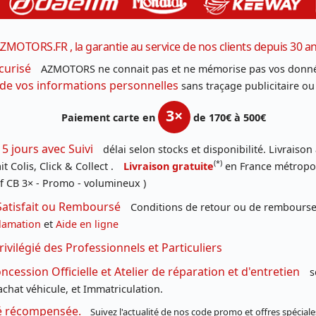
ZMOTORS.FR , la garantie au service de nos clients depuis 30 a
curisé
AZMOTORS ne connait pas et ne mémorise pas vos donné
 de vos informations personnelles
sans traçage publicitaire ou
3×
Paiement carte en
de 170€ à 500€
 5 jours avec Suivi
délai selon stocks et disponibilité. Livraison
(*)
t Colis, Click & Collect .
Livraison gratuite
en France métropoli
f CB 3× - Promo - volumineux )
Satisfait ou Remboursé
Conditions de retour ou de remboursem
lamation
et
Aide en ligne
rivilégié des Professionnels et Particuliers
cession Officielle et Atelier de réparation et d'entretien
s
chat véhicule, et Immatriculation.
té récompensée.
Suivez l'actualité de nos code promo et offres spéciale