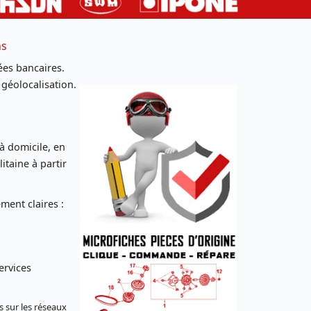
ns
es bancaires.
 géolocalisation.
 à domicile, en
taine à partir
ent claires :
ervices
s sur les réseaux