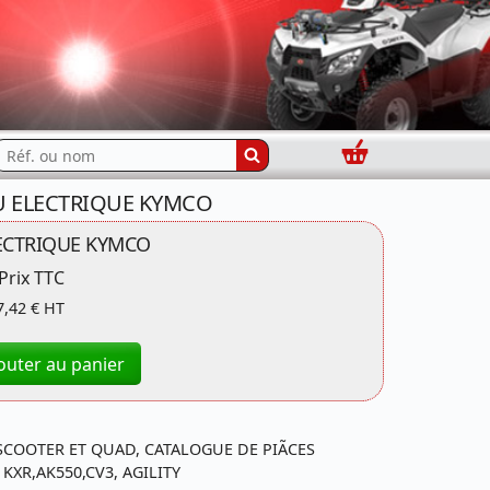
Panier
echercher...
EAU ELECTRIQUE KYMCO
ECTRIQUE KYMCO
Prix TTC
7,42 € HT
outer au panier
SCOOTER ET QUAD, CATALOGUE DE PIÃCES
XR,AK550,CV3, AGILITY