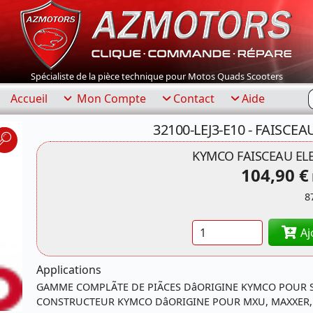
Spécialiste de la pièce technique pour Motos Quads Scooters
R
Accueil
Mon Compte
Contact
Aide
32100-LEJ3-E10 - FAISC
KYMCO FAISCEAU EL
104,90 €
8
Quantité
Aj
Applications
GAMME COMPLÃTE DE PIÃCES DâORIGINE KYMCO POUR 
CONSTRUCTEUR KYMCO DâORIGINE POUR MXU, MAXXER, K