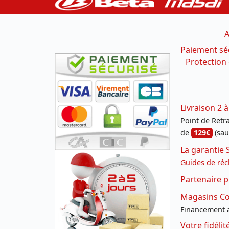
A
Paiement sé
Protection
Livraison 2 à
Point de Retrai
de
129€
(sau
La garantie 
Guides de réc
Partenaire p
Magasins Con
Financement a
Votre fidéli