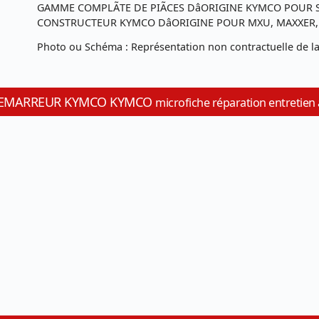
GAMME COMPLÃTE DE PIÃCES DâORIGINE KYMCO POUR 
CONSTRUCTEUR KYMCO DâORIGINE POUR MXU, MAXXER, K
Photo ou Schéma : Représentation non contractuelle de la
00 DEMARREUR KYMCO KYMCO
microfiche réparation entretien