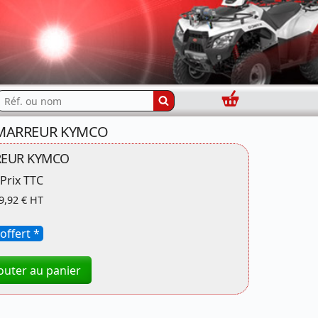
Panier
echercher...
DEMARREUR KYMCO
EUR KYMCO
Prix TTC
9,92 € HT
offert *
outer au panier