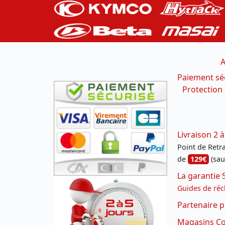
A
Paiement sé
Protection
Livraison 2 à
Point de Retrai
de
129€
(sau
La garantie 
Guides de réc
Partenaire p
Magasins Con