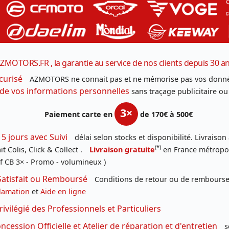
ZMOTORS.FR , la garantie au service de nos clients depuis 30 a
curisé
AZMOTORS ne connait pas et ne mémorise pas vos donné
 de vos informations personnelles
sans traçage publicitaire ou
3×
Paiement carte en
de 170€ à 500€
 5 jours avec Suivi
délai selon stocks et disponibilité. Livraison
(*)
t Colis, Click & Collect .
Livraison gratuite
en France métropoli
f CB 3× - Promo - volumineux )
Satisfait ou Remboursé
Conditions de retour ou de remboursem
lamation
et
Aide en ligne
rivilégié des Professionnels et Particuliers
cession Officielle et Atelier de réparation et d'entretien
s