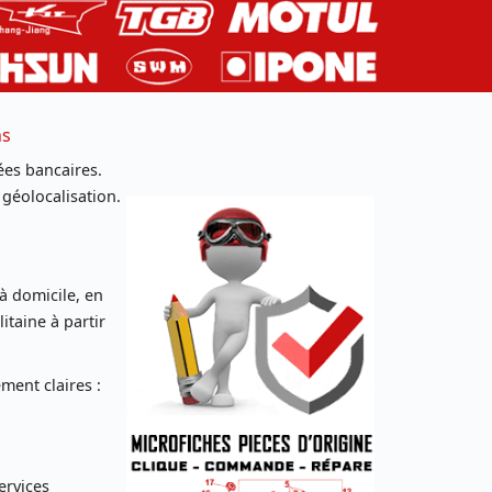
ns
es bancaires.
 géolocalisation.
 à domicile, en
taine à partir
ent claires :
ervices