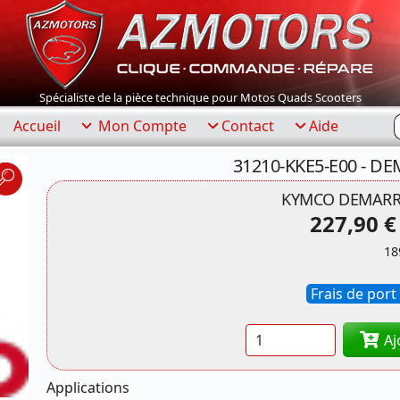
Spécialiste de la pièce technique pour Motos Quads Scooters
R
Accueil
Mon Compte
Contact
Aide
31210-KKE5-E00 - 
KYMCO DEMARR
227,90 €
18
Frais de port 
Quantité
Aj
Applications