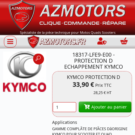
Spécialiste de la pièce technique pour Motos Quads Scooters
Connection
Panie
18317-LFE9-E00 -
PROTECTION D
ECHAPPEMENT KYMCO
KYMCO PROTECTION D
Référence 18317-
33,90 €
Prix TTC
LFE9-E00 KYMCO
28,25 € HT
Quantité
Ajouter au panier
Applications
GAMME COMPLÃTE DE PIÃCES DâORIGINE
KYMCO POUR SCOOTER ET QUAD,