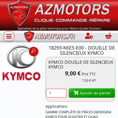
Spécialiste de la pièce technique pour Motos Quads Scooters
Connection
Panie
18293-KKE5-E00 - DOUILLE DE
SILENCIEUX KYMCO
KYMCO DOUILLE DE SILENCIEUX
KYMCO
9,00 €
Référence 18293-
Prix TTC
KKE5-E00 KYMCO
7,50 € HT
Quantité
Ajouter au panier
Applications
GAMME COMPLÃTE DE PIÃCES DâORIGINE
KYMCO POUR SCOOTER ET QUAD,