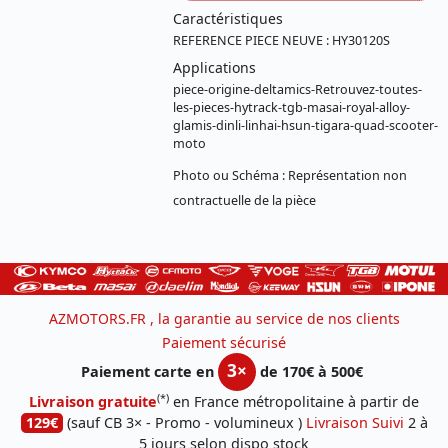
Caractéristiques
REFERENCE PIECE NEUVE : HY30120S
Applications
piece-origine-deltamics-Retrouvez-toutes-
les-pieces-hytrack-tgb-masai-royal-alloy-
glamis-dinli-linhai-hsun-tigara-quad-scooter-
moto
Photo ou Schéma : Représentation non
contractuelle de la pièce
AZMOTORS.FR , la garantie au service de nos clients
Paiement sécurisé
3×
Paiement carte en
de 170€ à 500€
(*)
Livraison gratuite
en France métropolitaine à partir de
129€
(sauf CB 3× - Promo - volumineux )
Livraison Suivi
2 à
5 jours selon dispo stock