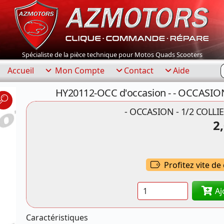
Spécialiste de la pièce technique pour Motos Quads Scooters
R
Accueil
Mon Compte
Contact
Aide
HY20112-OCC d'occasion - - OCCASI
- OCCASION - 1/2 COLL
2
Profitez vite de
Quantité
Aj
Caractéristiques