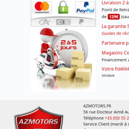
Livraison 2 à
Point de Retrai
de
129€
(sau
La garantie 
Guides de réc
Partenaire p
Magasins Con
Financement a
Votre fidéli
sociaux
AZMOTORS.FR
56 rue Docteur Aimé Au
Téléphone
+33 (0)5 55 
Service Client (mardi à