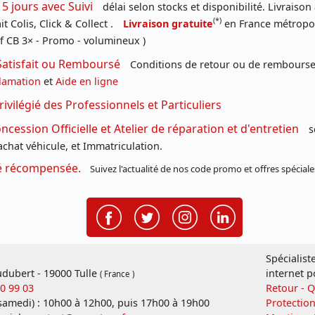
 5 jours avec Suivi
délai selon stocks et disponibilité. Livraison
(*)
t Colis, Click & Collect .
Livraison gratuite
en France métropoli
f CB 3× - Promo - volumineux )
Satisfait ou Remboursé
Conditions de retour ou de remboursem
lamation
et
Aide en ligne
rivilégié des Professionnels et Particuliers
cession Officielle et Atelier de réparation et d'entretien
s
chat véhicule, et Immatriculation.
té récompensée.
Suivez l'actualité de nos code promo et offres spéciale
Spécialist
dubert - 19000 Tulle
internet p
( France )
20 99 03
Retour - 
 samedi) : 10h00 à 12h00, puis 17h00 à 19h00
Protectio