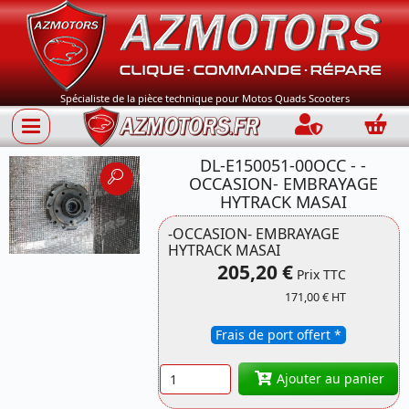
Spécialiste de la pièce technique pour Motos Quads Scooters
Connection
Panie
DL-E150051-00OCC - -
OCCASION- EMBRAYAGE
HYTRACK MASAI
-OCCASION- EMBRAYAGE
HYTRACK MASAI
205,20 €
Prix TTC
171,00 € HT
Frais de port offert *
Quantité
Ajouter au panier