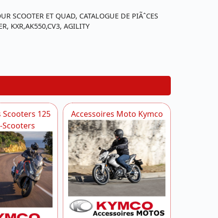
UR SCOOTER ET QUAD, CATALOGUE DE PIÃˆCES
 KXR,AK550,CV3, AGILITY
s Scooters 125
Accessoires Moto Kymco
i-Scooters