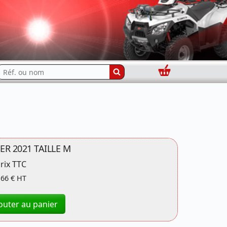
Panier
echercher...
R 2021 TAILLE M
rix TTC
,66 € HT
outer au panier