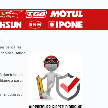
ns
es bancaires.
 géolocalisation.
 à domicile, en
taine à partir
ent claires :