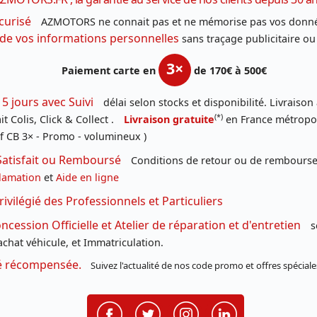
curisé
AZMOTORS ne connait pas et ne mémorise pas vos donné
 de vos informations personnelles
sans traçage publicitaire ou
3×
Paiement carte en
de 170€ à 500€
 5 jours avec Suivi
délai selon stocks et disponibilité. Livraison
(*)
t Colis, Click & Collect .
Livraison gratuite
en France métropoli
f CB 3× - Promo - volumineux )
Satisfait ou Remboursé
Conditions de retour ou de remboursem
lamation
et
Aide en ligne
rivilégié des Professionnels et Particuliers
cession Officielle et Atelier de réparation et d'entretien
s
chat véhicule, et Immatriculation.
té récompensée.
Suivez l'actualité de nos code promo et offres spéciale