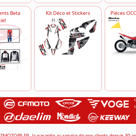
nts Beta
Kit Déco et Stickers
Pièces OC
iel
ZMOTORS.FR , la garantie au service de nos clients depuis 30 a