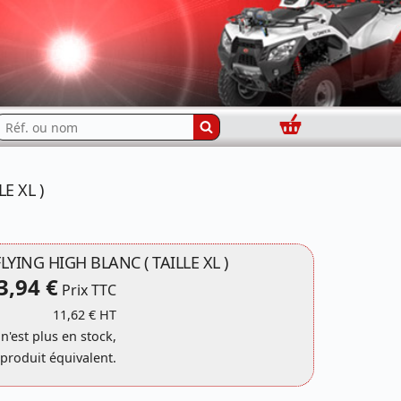
Panier
echercher...
E XL )
LYING HIGH BLANC ( TAILLE XL )
3,94 €
Prix TTC
11,62 € HT
 n'est plus en stock,
produit équivalent.