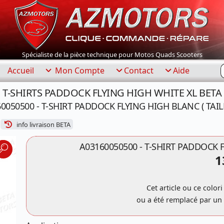
Spécialiste de la pièce technique pour Motos Quads Scooters
R
Accueil
Mon Compte
Contact
Aide
T-SHIRTS PADDOCK FLYING HIGH WHITE XL BETA
0050500 - T-SHIRT PADDOCK FLYING HIGH BLANC ( TAILL
info livraison BETA
A03160050500 - T-SHIRT PADDOCK F
1
Cet article ou ce colori
ou a été remplacé par un 