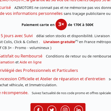
curisé
AZMOTORS ne connait pas et ne mémorise pas vos donné
 de vos informations personnelles
sans traçage publicitaire ou
3×
Paiement carte en
de 170€ à 500€
 5 jours avec Suivi
délai selon stocks et disponibilité. Livraison
(*)
t Colis, Click & Collect .
Livraison gratuite
en France métropoli
f CB 3× - Promo - volumineux )
Satisfait ou Remboursé
Conditions de retour ou de remboursem
lamation
et
Aide en ligne
rivilégié des Professionnels et Particuliers
cession Officielle et Atelier de réparation et d'entretien
s
chat véhicule, et Immatriculation.
té récompensée.
Suivez l'actualité de nos code promo et offres spéciale