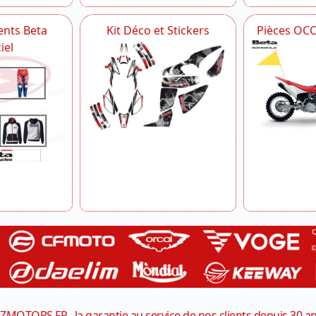
nts Beta
Kit Déco et Stickers
Pièces OC
iel
ZMOTORS.FR , la garantie au service de nos clients depuis 30 a