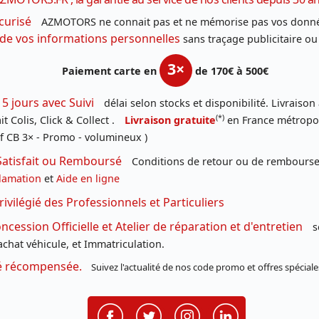
curisé
AZMOTORS ne connait pas et ne mémorise pas vos donné
 de vos informations personnelles
sans traçage publicitaire ou
3×
Paiement carte en
de 170€ à 500€
 5 jours avec Suivi
délai selon stocks et disponibilité. Livraison
(*)
t Colis, Click & Collect .
Livraison gratuite
en France métropoli
f CB 3× - Promo - volumineux )
Satisfait ou Remboursé
Conditions de retour ou de remboursem
lamation
et
Aide en ligne
rivilégié des Professionnels et Particuliers
cession Officielle et Atelier de réparation et d'entretien
s
chat véhicule, et Immatriculation.
té récompensée.
Suivez l'actualité de nos code promo et offres spéciale