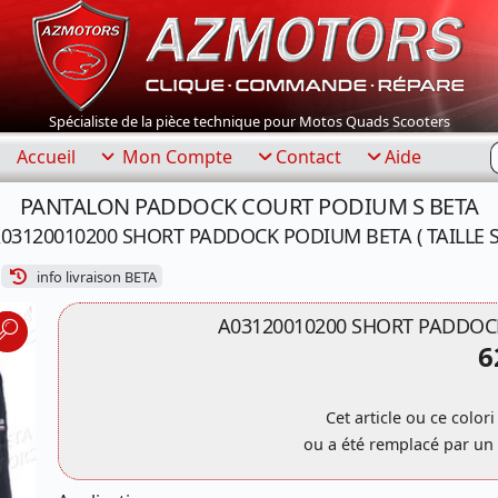
Spécialiste de la pièce technique pour Motos Quads Scooters
R
Accueil
Mon Compte
Contact
Aide
PANTALON PADDOCK COURT PODIUM S BETA
03120010200 SHORT PADDOCK PODIUM BETA ( TAILLE S
info livraison BETA
A03120010200 SHORT PADDOCK 
6
Cet article ou ce colori
ou a été remplacé par un 