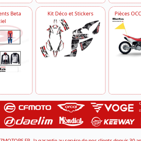
nts Beta
Kit Déco et Stickers
Pièces OC
iel
ZMOTORS.FR , la garantie au service de nos clients depuis 30 a