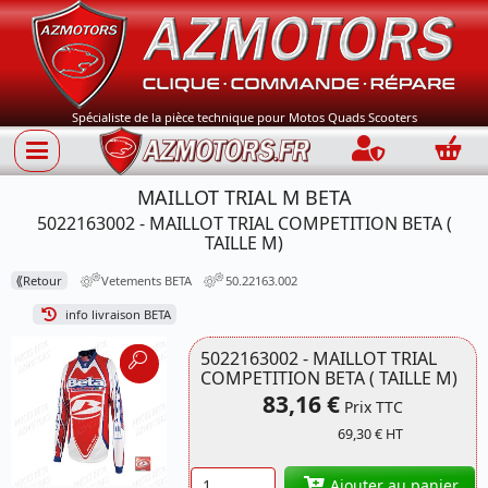
Spécialiste de la pièce technique pour Motos Quads Scooters
Connection
Panie
MAILLOT TRIAL M BETA
5022163002 - MAILLOT TRIAL COMPETITION BETA (
TAILLE M)
⟪
Retour
Vetements BETA
50.22163.002
info livraison BETA
5022163002 - MAILLOT TRIAL
COMPETITION BETA ( TAILLE M)
83,16 €
Prix TTC
69,30 € HT
Référence
5022163002 BETA
Quantité
Ajouter au panier