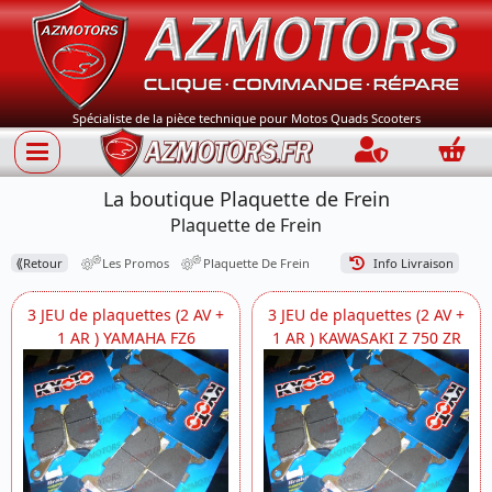
Spécialiste de la pièce technique pour Motos Quads Scooters
Connection
Panie
La boutique Plaquette de Frein
Plaquette de Frein
⟪
Retour
Les Promos
Plaquette De Frein
Info Livraison
3 JEU de plaquettes (2 AV +
3 JEU de plaquettes (2 AV +
1 AR ) YAMAHA FZ6
1 AR ) KAWASAKI Z 750 ZR