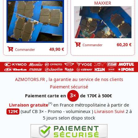
MAXXER
60,20 €
Commander
49,90 €
Commander
AZMOTORS.FR , la garantie au service de nos clients
Paiement sécurisé
3×
Paiement carte en
de 170€ à 500€
(*)
Livraison gratuite
en France métropolitaine à partir de
129€
(sauf CB 3× - Promo - volumineux )
Livraison Suivi
2 à
5 jours selon dispo stock