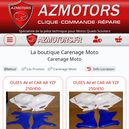
Spécialiste de la pièce technique pour Motos Quads Scooters
Connection
Panie
La boutique Carenage Moto
Carenage Moto
⟪
Retour
Les Promos
Carenage Moto
Info Livraison
OUIES AV et CAR AR YZF
OUIES AV et CAR AR YZF
250/450
250/450