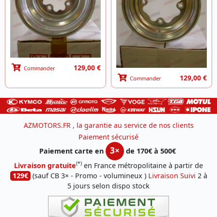
129,00 €
Commander
129,00 €
Commander
AZMOTORS.FR , la garantie au service de nos clients
Paiement sécurisé
3×
Paiement carte en
de 170€ à 500€
(*)
Livraison gratuite
en France métropolitaine à partir de
129€
(sauf CB 3× - Promo - volumineux )
Livraison Suivi
2 à
5 jours selon dispo stock