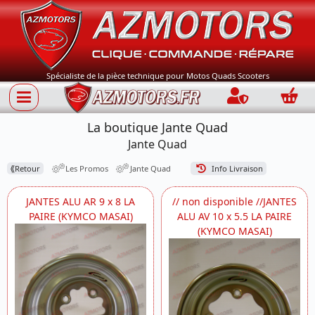
Spécialiste de la pièce technique pour Motos Quads Scooters
Connection
Panie
La boutique Jante Quad
Jante Quad
⟪
Retour
Les Promos
Jante Quad
Info Livraison
JANTES ALU AR 9 x 8 LA
// non disponible //JANTES
PAIRE (KYMCO MASAI)
ALU AV 10 x 5.5 LA PAIRE
(KYMCO MASAI)