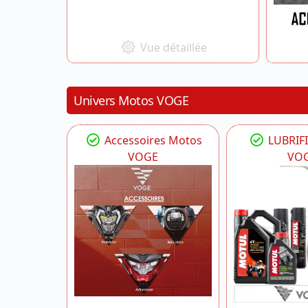
Vue détaillée
Univers Motos VOGE
Accessoires Motos
LUBRIF
VOGE
VO