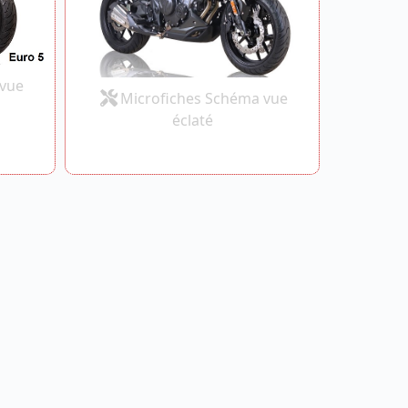
 vue
Microfiches Schéma vue
éclaté