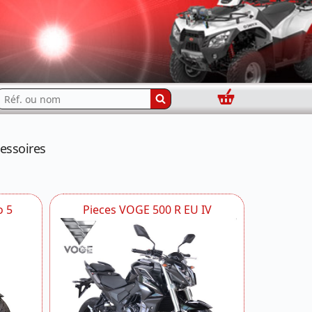
Panier
echercher...
essoires
o 5
Pieces VOGE 500 R EU IV