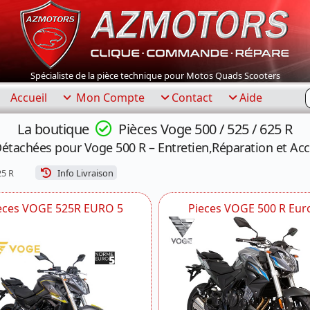
Spécialiste de la pièce technique pour Motos Quads Scooters
R
Accueil
Mon Compte
Contact
Aide
La boutique
Pièces Voge 500 / 525 / 625 R
Détachées pour Voge 500 R – Entretien,Réparation et Acc
25 R
Info Livraison
eces VOGE 525R EURO 5
Pieces VOGE 500 R Eur