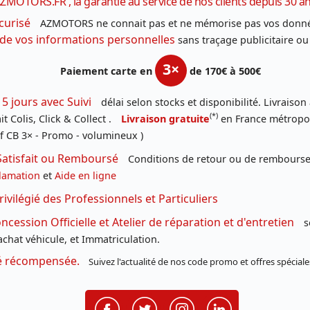
ZMOTORS.FR , la garantie au service de nos clients depuis 30 a
curisé
AZMOTORS ne connait pas et ne mémorise pas vos donné
 de vos informations personnelles
sans traçage publicitaire ou
3×
Paiement carte en
de 170€ à 500€
 5 jours avec Suivi
délai selon stocks et disponibilité. Livraison
(*)
t Colis, Click & Collect .
Livraison gratuite
en France métropoli
f CB 3× - Promo - volumineux )
Satisfait ou Remboursé
Conditions de retour ou de remboursem
lamation
et
Aide en ligne
rivilégié des Professionnels et Particuliers
cession Officielle et Atelier de réparation et d'entretien
s
chat véhicule, et Immatriculation.
té récompensée.
Suivez l'actualité de nos code promo et offres spéciale