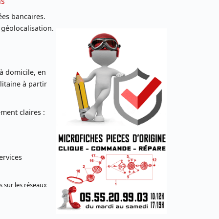
ns
es bancaires.
 géolocalisation.
 à domicile, en
taine à partir
ent claires :
ervices
s sur les réseaux