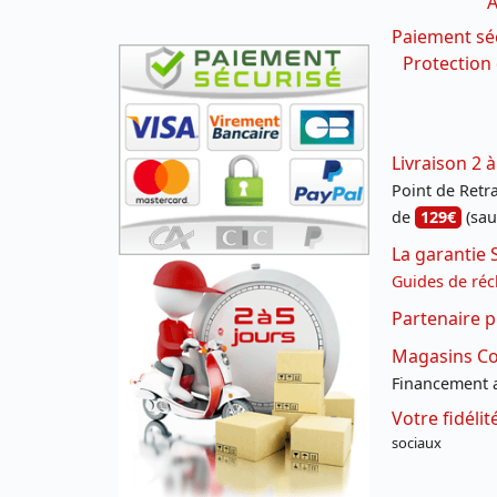
A
Paiement sé
Protection
Livraison 2 à
Point de Retrai
de
129€
(sau
La garantie 
Guides de réc
Partenaire p
Magasins Con
Financement a
Votre fidéli
sociaux