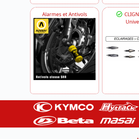
Alarmes et Antivols
CLIG
Unive