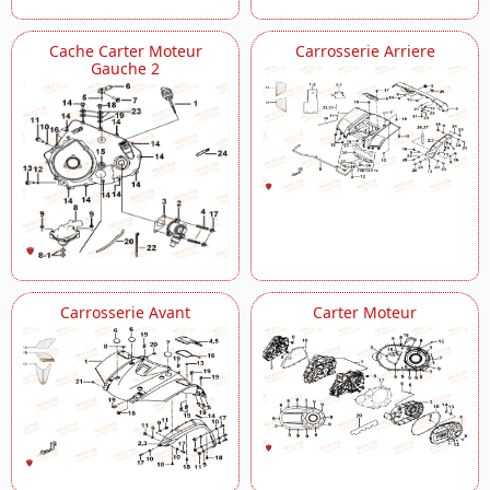
Etiquettes De Securite
Filtre A Air
Cache Carter Moteur
Carrosserie Arriere
Frein Arriere Jusqu Au No Serie 017381
Gauche 2
Frein Avant Jusqu Au No Serie 017381
Guidon
Levier De Vitesses
Maitre Cylindre
Marche Pied
Moteur
Moteur Differentiel
Outils 1
Outils 2
Outils 3
Carrosserie Avant
Carter Moteur
Outils 4
Outils 5
Pare Chocs
Pedale De Frein
Poignees Passager Option
Pompe A Carburant Jusqu Au No Serie
021046
Porte Bagages Option