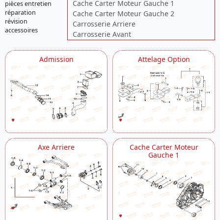
Cache Carter Moteur Gauche 1
pièces entretien
réparation
Cache Carter Moteur Gauche 2
révision
Carrosserie Arriere
accessoires
Carrosserie Avant
Carter Moteur
Carter Moteur Droit
Admission
Attelage Option
Carter Moteur Gauche 1
Carter Moteur Gauche 2
Chassis
Coffre Arriere Option
Colonne De Direction
Compteur
Culasse
Cylindre
Axe Arriere
Cache Carter Moteur
Debitmetre
Gauche 1
Differentiel Arriere
Differentiel Avant
Direction Assistee Selon Modele
Echappement
Eclairage Arriere
Eclairage Avant
Eclairage Avant Option