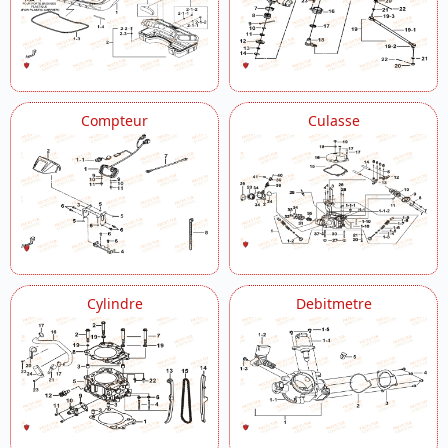
Compteur
Culasse
Cylindre
Debitmetre