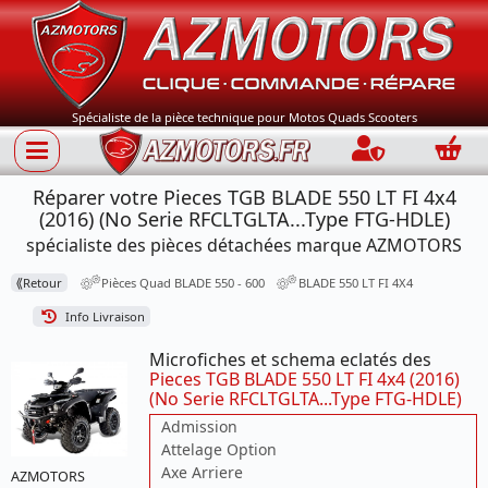
Spécialiste de la pièce technique pour Motos Quads Scooters
Connection
Panie
Réparer votre Pieces TGB BLADE 550 LT FI 4x4
(2016) (No Serie RFCLTGLTA...Type FTG-HDLE)
spécialiste des pièces détachées marque AZMOTORS
⟪
Retour
Pièces Quad BLADE 550 - 600
BLADE 550 LT FI 4X4
Info Livraison
Microfiches et schema eclatés des
Pieces TGB BLADE 550 LT FI 4x4 (2016)
(No Serie RFCLTGLTA...Type FTG-HDLE)
Admission
Attelage Option
Axe Arriere
AZMOTORS