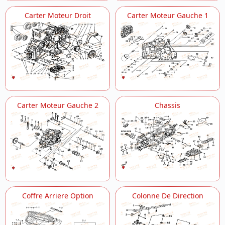
Porte Fusee De Direction
Carter Moteur Droit
Carter Moteur Gauche 1
Protections Aluminium Option
Refroidissement
Reservoir
Roues Arriere
Roues Avant
Selle
Supports
Supports Differentiel Arriere
Supports Moteur
Carter Moteur Gauche 2
Chassis
Support Pare Chocs
Suspension Arriere
Suspension Avant
Systeme Electrique 1
Systeme Electrique 2
Systeme Electrique 3
Transmission
Treuil Modele Tgb Ly
Coffre Arriere Option
Colonne De Direction
Variateur
Vilebrequin