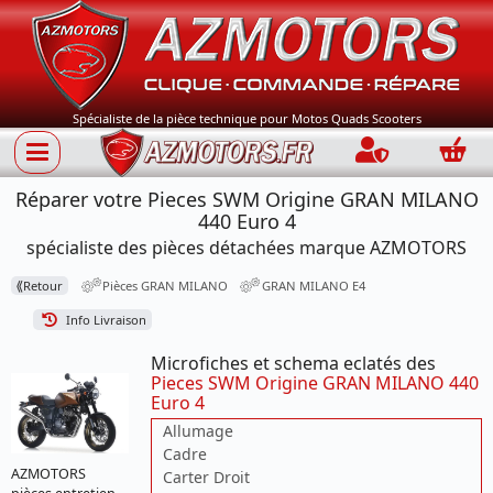
Spécialiste de la pièce technique pour Motos Quads Scooters
Connection
Panie
Réparer votre Pieces SWM Origine GRAN MILANO
440 Euro 4
spécialiste des pièces détachées marque AZMOTORS
⟪
Retour
Pièces GRAN MILANO
GRAN MILANO E4
Info Livraison
Microfiches et schema eclatés des
Pieces SWM Origine GRAN MILANO 440
Euro 4
Allumage
Cadre
AZMOTORS
Carter Droit