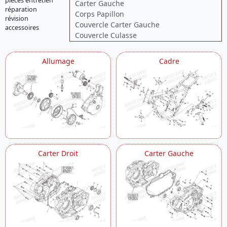
pièces entretien
Carter Gauche
réparation
Corps Papillon
révision
Couvercle Carter Gauche
accessoires
Couvercle Culasse
Culasse
Cylindre
Allumage
Cadre
Decors
Distribution
Echappement
Embrayage
Equipement Digital
Equipement Electrique
Filtre A Air
Fourche
Fourche Droite
Carter Droit
Carter Gauche
Fourche Gauche
Frein Arriere
Frein Avant
Guidon
Kit Biplace
Manuel
Pompe A Huile