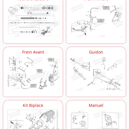
Frein Avant
Guidon
Kit Biplace
Manuel