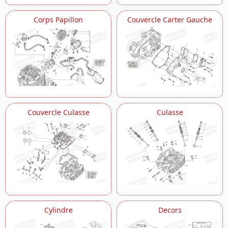
Radiateur
Corps Papillon
Couvercle Carter Gauche
Reservoir
Roue Arriere
Roue Avant
Selecteur De Vitesses
Selle
Suspension Arriere
Systeme Abs
Transmission
Vilebrequin
Couvercle Culasse
Culasse
Cylindre
Decors