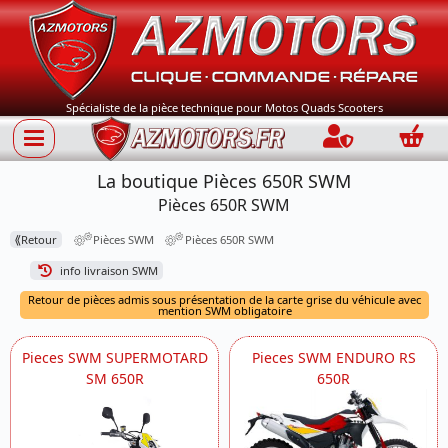
Spécialiste de la pièce technique pour Motos Quads Scooters
Connection
Panie
La boutique Pièces 650R SWM
Pièces 650R SWM
⟪
Retour
Pièces SWM
Pièces 650R SWM
info livraison SWM
Retour de pièces admis sous présentation de la carte grise du véhicule avec
mention SWM obligatoire
Pieces SWM SUPERMOTARD
Pieces SWM ENDURO RS
SM 650R
650R