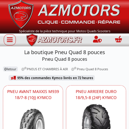
Spécialiste de la pièce technique pour Motos Quads Scooters
Connection
Panie
La boutique Pneu Quad 8 pouces
Pneu Quad 8 pouces
⟪
Retour
PNEUS ET CHAMBRES À AIR
Pneu Quad 8 Pouces
95% des commandes Kymco livrés en 72 heures
PNEU AVANT MAXXIS M939
PNEU ARRIERE DURO
18/7-8 (10J) KYMCO
18/9,5-8 (24F) KYMCO