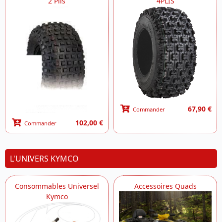
2 Plis
4PLIS
67,90 €
Commander
102,00 €
Commander
L'UNIVERS KYMCO
Consommables Universel
Accessoires Quads
Kymco