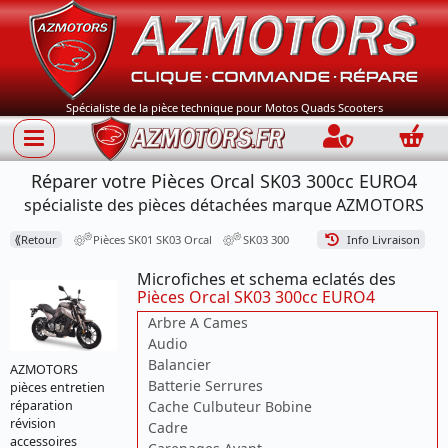
Spécialiste de la pièce technique pour Motos Quads Scooters
Connection
Panie
Réparer votre Pièces Orcal SK03 300cc EURO4
spécialiste des pièces détachées marque AZMOTORS
⟪
Retour
Pièces SK01 SK03 Orcal
SK03 300
Info Livraison
Microfiches et schema eclatés des
Pièces Orcal SK03 300cc EURO4
Arbre A Cames
Audio
Balancier
AZMOTORS
Batterie Serrures
pièces entretien
Cache Culbuteur Bobine
réparation
révision
Cadre
accessoires