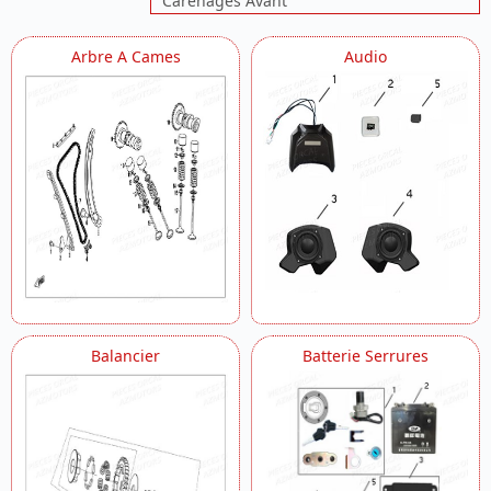
Carenages Avant
Carenage Lateral
Carters
Arbre A Cames
Audio
Carter Droit
Carter Gauche
Corps Papillon
Couvre Carter Droit
Couvre Carter Gauche
Culasse
Cylindre
Demarreur
Electrique
Electrique Moteur
Embrayage
Entourage Guidon
Filtre A Air Silencieux Fourches
Balancier
Batterie Serrures
Freinage Partie 1
Freinage Partie 2
Garde Boue Repose Pieds
Guidon
Jantes
Moteur