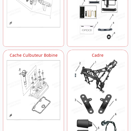
Partie Cycle
Pedale Frein Sabot
Pompe A Eau
Pompe A Huile
Refroidissement Canister
Selection
Selle Clignotants
Stator
Te De Fourche
Cache Culbuteur Bobine
Cadre
Transmission
Vilebrequin
Visseries