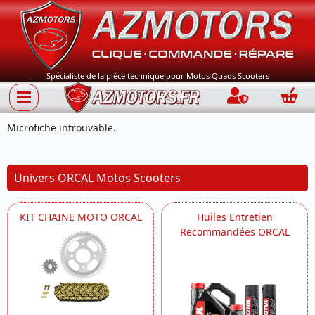
Spécialiste de la pièce technique pour Motos Quads Scooters
Connection
Panie
Microfiche introuvable.
Univers ORCAL Motos Scooters
KIT CHAINE MOTO ORCAL
Huiles Entretien
Recommandées ORCAL