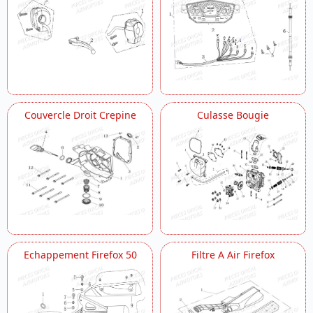
Couvercle Droit Crepine
Culasse Bougie
Echappement Firefox 50
Filtre A Air Firefox