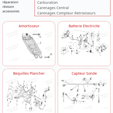
Carburation
réparation
révision
Carenages Central
accessoires
Carenages Compteur Retroviseurs
Carenages Face Avant
Carenage Lateral Tablier
Amortisseur
Batterie Electricite
Carter Droit
Carter Transmission
Chassis
Commodo Levier Gauche
Compteur
Couvercle Droit Crepine
Culasse Bougie
Echappement Firefox 50
Filtre A Air Firefox
Bequilles Plancher
Capteur Sonde
Fourche Te De Fourche
Freins Avant
Garde Boue Avant
Guidon Poignee
Phare Avant
Piston Vilebrequin Distribution
Pompe A Huile