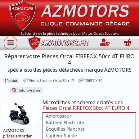
Spécialiste de la pièce technique pour Motos Quads Scooters
Connection
Panie
Réparer votre Pièces Orcal FIREFOX 50cc 4T EURO
4
spécialiste des pièces détachées marque AZMOTORS
⟪
Retour
Pièces Scooter Orcal 50cc 4T
FIREFOX 50
Info Livraison
Microfiches et schema eclatés des
Pièces Orcal FIREFOX 50cc 4T EURO 4
Amortisseur
Batterie Electricite
Bequilles Plancher
AZMOTORS
Capteur Sonde
pièces entretien