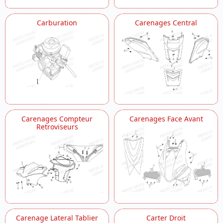
Reservoir A Carburant
Rotor Stator
Roue Arriere
Carburation
Carenages Central
Roue Avant
Selle Coffre
Support De Plaque Clignotants Ar
Trousse A Outils
Variateur Courroie
Carenages Compteur
Carenages Face Avant
Retroviseurs
Carenage Lateral Tablier
Carter Droit