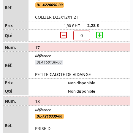
DL-A220090-00
COLLIER D23X12X1.2T
2,28 €
1,90 € H.T
17
DL-F150130-00
PETITE CALOTE DE VIDANGE
Non disponible
Non disponible
18
DL-F210339-00
PRISE D