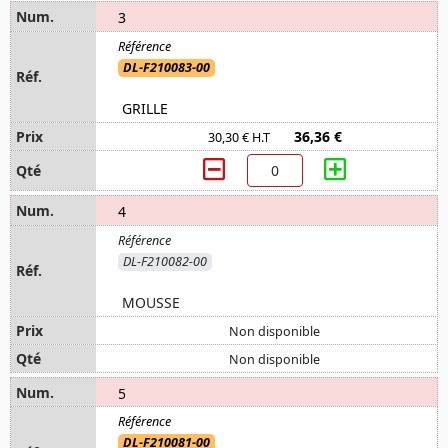
3
DL-F210083-00
GRILLE
36,36 €
30,30 € H.T
4
DL-F210082-00
MOUSSE
Non disponible
Non disponible
5
DL-F210081-00