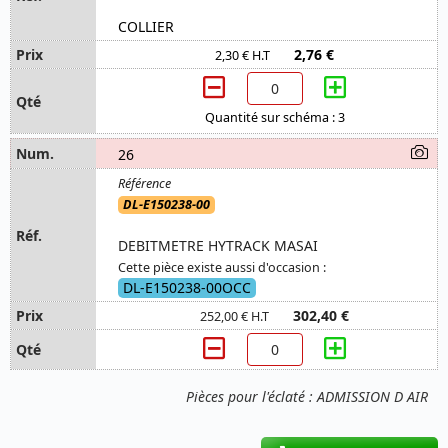
COLLIER
2,76 €
2,30 € H.T
Quantité sur schéma : 3
26
DL-E150238-00
DEBITMETRE HYTRACK MASAI
Cette pièce existe aussi d'occasion :
DL-E150238-00OCC
302,40 €
252,00 € H.T
Pièces pour l'éclaté : ADMISSION D AIR