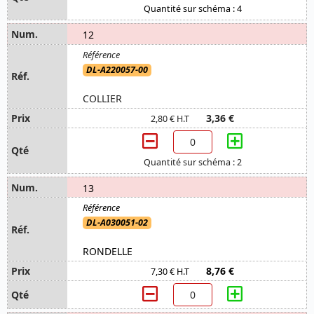
Quantité sur schéma : 4
12
DL-A220057-00
COLLIER
3,36 €
2,80 € H.T
Quantité sur schéma : 2
13
DL-A030051-02
RONDELLE
8,76 €
7,30 € H.T