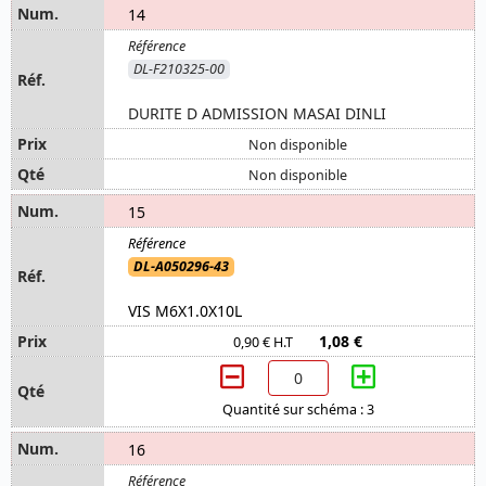
14
DL-F210325-00
DURITE D ADMISSION MASAI DINLI
Non disponible
Non disponible
15
DL-A050296-43
VIS M6X1.0X10L
1,08 €
0,90 € H.T
Quantité sur schéma : 3
16