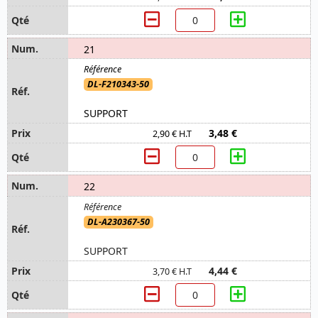
21
DL-F210343-50
SUPPORT
3,48 €
2,90 € H.T
22
DL-A230367-50
SUPPORT
4,44 €
3,70 € H.T