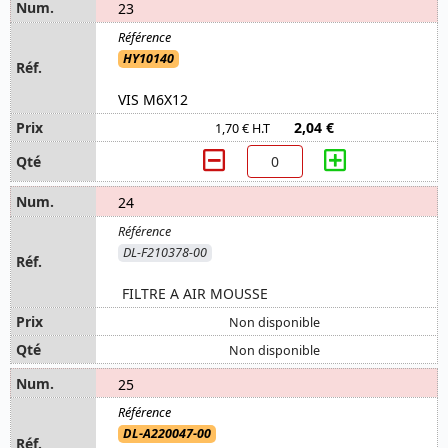
23
HY10140
VIS M6X12
2,04 €
1,70 € H.T
24
DL-F210378-00
FILTRE A AIR MOUSSE
Non disponible
Non disponible
25
DL-A220047-00