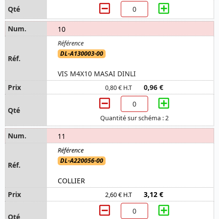
10
DL-A130003-00
VIS M4X10 MASAI DINLI
0,96 €
0,80 € H.T
Quantité sur schéma : 2
11
DL-A220056-00
COLLIER
3,12 €
2,60 € H.T