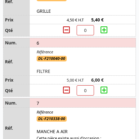
GRILLE
5,40 €
4,50 € H.T
6
DL-F210040-00
FILTRE
6,00 €
5,00 € H.T
7
DL-F210338-00
MANCHE A AIR
Cette pièce existe aussi d'occasion :