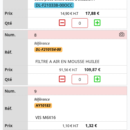
DL-F210338-00OCC
17,88 €
14,90 € H.T
8
DL-F210154-00
FILTRE A AIR EN MOUSSE HUILEE
109,87 €
91,56 € H.T
9
HY10183
VIS M6X16
1,32 €
1,10 € H.T