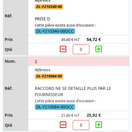
DL-F210340-00
PRISE D
Cette pièce existe aussi d'occasion :
DL-F210340-00OCC
54,72 €
45,60 € H.T
2
DL-F210084-00
RACCORD NE SE DETAILLE PLUS PAR LE
FOURNISSEUR
Cette pièce existe aussi d'occasion :
DL-F210084-00OCC
25,92 €
21,60 € H.T