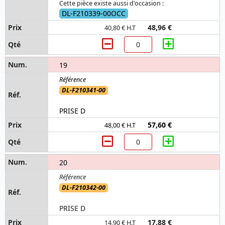
Cette pièce existe aussi d'occasion :
DL-F210339-00OCC
48,96 €
40,80 € H.T
19
DL-F210341-00
PRISE D
57,60 €
48,00 € H.T
20
DL-F210342-00
PRISE D
17,88 €
14,90 € H.T