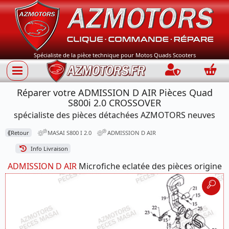
Spécialiste de la pièce technique pour Motos Quads Scooters
Connection
Panie
Réparer votre ADMISSION D AIR Pièces Quad
S800i 2.0 CROSSOVER
spécialiste des pièces détachées AZMOTORS neuves
⟪
Retour
MASAI S800 I 2.0
ADMISSION D AIR
Info Livraison
ADMISSION D AIR
Microfiche eclatée des pièces origine