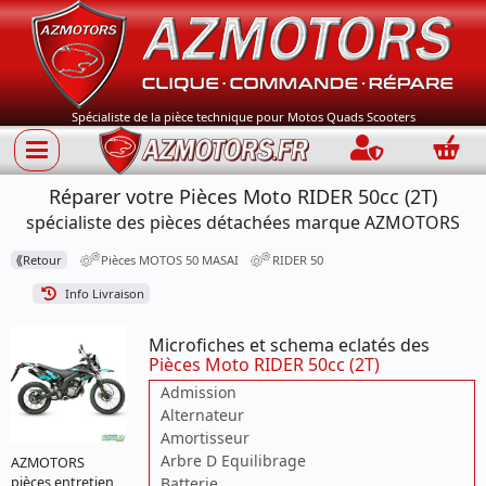
Spécialiste de la pièce technique pour Motos Quads Scooters
Connection
Panie
Réparer votre Pièces Moto RIDER 50cc (2T)
spécialiste des pièces détachées marque AZMOTORS
⟪
Retour
Pièces MOTOS 50 MASAI
RIDER 50
Info Livraison
Microfiches et schema eclatés des
Pièces Moto RIDER 50cc (2T)
Admission
Alternateur
Amortisseur
Arbre D Equilibrage
AZMOTORS
pièces entretien
Batterie