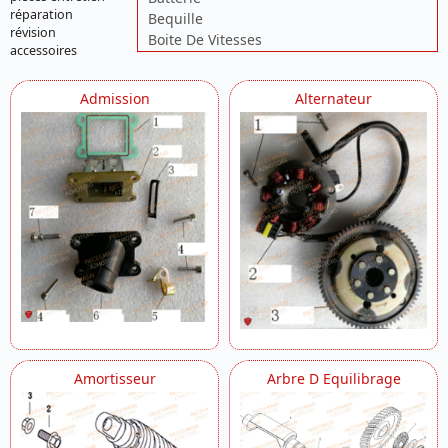
réparation
Bequille
révision
Boite De Vitesses
accessoires
Bras Oscillant
Cache Feu Avant
Admission
Alternateur
Caches Avant
Caches Lateraux
Cale Pied
Carburateur
Carter Embrayage
Carter Moteur
Chassis
Clignotants
Colonne De Direction
Compteur
Demarreur
Echappement
Eclairage Arriere
Eclairage Avant
Amortisseur
Arbre D Equilibrage
Embrayage
Ensemble Electrique
Filtre A Air