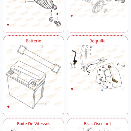
Fourche
Frein Arriere
Frein Avant
Garde Boue Avant
Guidon
Haut Moteur
Kick
Batterie
Bequille
Levier Embrayage
Passage De Roue
Pompe A Huile
Refroidissement
Reservoir
Robinet De Carburant
Roue Arriere
Roue Avant Stf
Selecteur De Vitesses
Selle
Serrure
Trousse A Outils
Vanne Alimentation D Air
Boite De Vitesses
Bras Oscillant
Vilebrequin