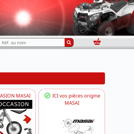
Panier
echercher...
CASION MASAI
ICI vos pièces origine
MASAI