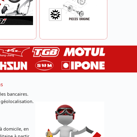
ns
es bancaires.
 géolocalisation.
 à domicile, en
taine à partir