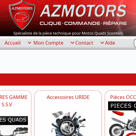
Spécialiste de la pièce technique pour Motos Quads Scooters
R
Accueil
Mon Compte
Contact
Aide
IRES GAMME
Accessoires URIDE
Pièces OC
S.S.V