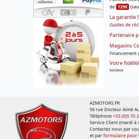
de
129€
(sau
La garantie 
Guides de réc
Partenaire p
Magasins Con
Financement a
Votre fidéli
sociaux
AZMOTORS.FR
56 rue Docteur Aimé Au
Téléphone
+33 (0)5 55 
Service Client (mardi à
Contactez nous par cou
et par
formulaire pour