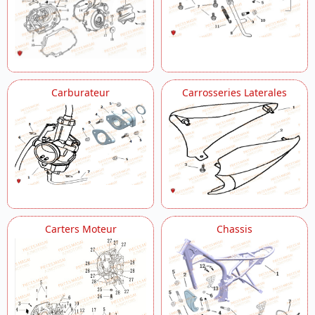
Pedale Frein
Pompe A Huile
Recyclage D Air
Reservoir
Roue Arriere
Roue Avant
Carburateur
Carrosseries Laterales
Selection De Vitesses
Selle
Soupapes
Systeme De Frein
Systeme Electrique
Transmission
Trousse A Outils
Vilebrequin
Carters Moteur
Chassis