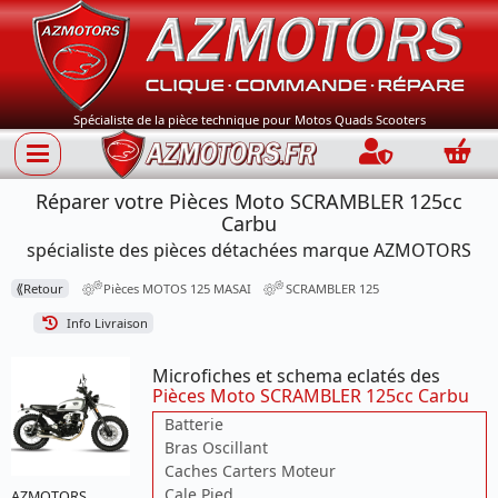
Spécialiste de la pièce technique pour Motos Quads Scooters
Connection
Panie
Réparer votre Pièces Moto SCRAMBLER 125cc
Carbu
spécialiste des pièces détachées marque AZMOTORS
⟪
Retour
Pièces MOTOS 125 MASAI
SCRAMBLER 125
Info Livraison
Microfiches et schema eclatés des
Pièces Moto SCRAMBLER 125cc Carbu
Batterie
Bras Oscillant
Caches Carters Moteur
Cale Pied
AZMOTORS