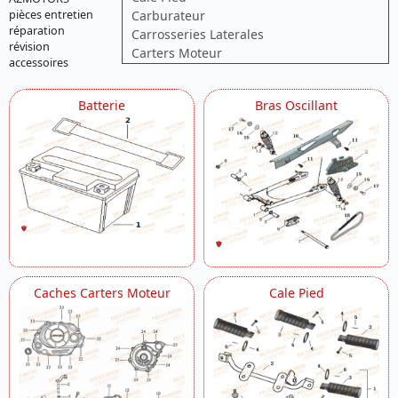
pièces entretien
Carburateur
réparation
Carrosseries Laterales
révision
Carters Moteur
accessoires
Chassis
Clignotants
Batterie
Bras Oscillant
Colonne De Direction
Composants Electroniques
Compteur
Cylindre
Demarreur
Echappement
Eclairage Arriere
Eclairage Avant
Embrayage
Filtre A Air
Caches Carters Moteur
Cale Pied
Fourche
Frein Arriere
Garde Boue Arriere
Garde Boue Avant
Generateur
Guidon