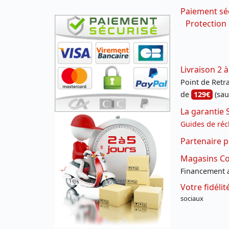
Paiement sé
Protection
Livraison 2 à
Point de Retrai
de
129€
(sau
La garantie 
Guides de réc
Partenaire p
Magasins Con
Financement a
Votre fidéli
sociaux