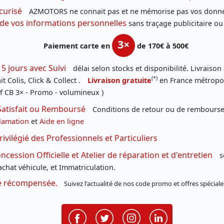
curisé
AZMOTORS ne connait pas et ne mémorise pas vos donné
 de vos informations personnelles
sans traçage publicitaire ou
3×
Paiement carte en
de 170€ à 500€
 5 jours avec Suivi
délai selon stocks et disponibilité. Livraison
(*)
t Colis, Click & Collect .
Livraison gratuite
en France métropoli
f CB 3× - Promo - volumineux )
Satisfait ou Remboursé
Conditions de retour ou de remboursem
lamation
et
Aide en ligne
rivilégié des Professionnels et Particuliers
cession Officielle et Atelier de réparation et d'entretien
s
chat véhicule, et Immatriculation.
té récompensée.
Suivez l'actualité de nos code promo et offres spéciale