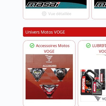
Vue détaillée
Univers Motos VOGE
Accessoires Motos
LUBRIF
VOGE
VO