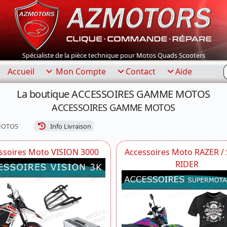
Spécialiste de la pièce technique pour Motos Quads Scooters
R
Accueil
Mon Compte
Contact
Aide
La boutique ACCESSOIRES GAMME MOTOS
ACCESSOIRES GAMME MOTOS
MOTOS
Info Livraison
ssoires Moto VISION 3000
Accessoires Moto RAZER /
RIDER