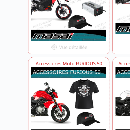
Vue détaillée
Accessoires Moto FURIOUS 50
Acce