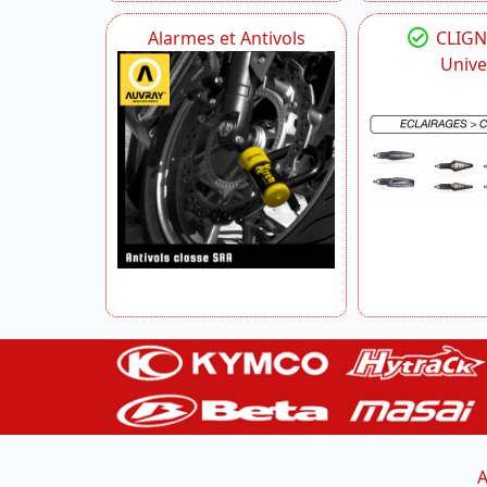
Alarmes et Antivols
CLIG
Unive
A