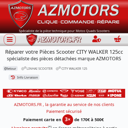
Spécialiste de la pièce technique pour Motos Quads Scooters
Connection
Panie
Réparer votre Pièces Scooter CITY WALKER 125cc
spécialiste des pièces détachées marque AZMOTORS
⟪
Retour
LINHAI SCOOTER
CITY WALKER 125
Info Livraison
AZMOTORS.FR , la garantie au service de nos clients
Paiement sécurisé
3×
Paiement carte en
de 170€ à 500€
(*)