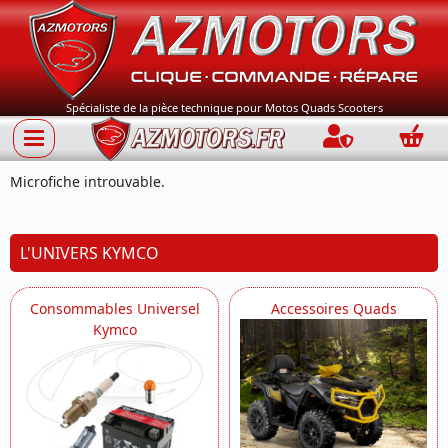
Spécialiste de la pièce technique pour Motos Quads Scooters
Connection
Panie
Microfiche introuvable.
L'UNIVERS KYMCO
Consommables Universel
Accessoires Quads
Kymco