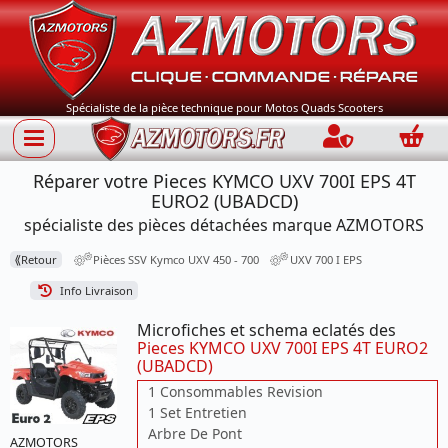
Spécialiste de la pièce technique pour Motos Quads Scooters
Connection
Panie
Réparer votre Pieces KYMCO UXV 700I EPS 4T
EURO2 (UBADCD)
spécialiste des pièces détachées marque AZMOTORS
⟪
Retour
Pièces SSV Kymco UXV 450 - 700
UXV 700 I EPS
Info Livraison
Microfiches et schema eclatés des
Pieces KYMCO UXV 700I EPS 4T EURO2
(UBADCD)
1 Consommables Revision
1 Set Entretien
Arbre De Pont
AZMOTORS