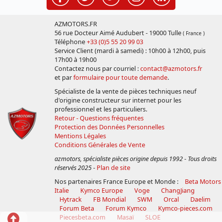
AZMOTORS.FR
56 rue Docteur Aimé Audubert - 19000 Tulle
( France )
Téléphone
+33 (0)5 55 20 99 03
Service Client (mardi à samedi) : 10h00 à 12h00, puis
17h00 à 19h00
Contactez nous par courriel :
contact@azmotors.fr
et par
formulaire pour toute demande
.
Spécialiste de la vente de pièces techniques neuf
d'origine constructeur sur internet pour les
professionnel et les particuliers.
Retour - Questions fréquentes
Protection des Données Personnelles
Mentions Légales
Conditions Générales de Vente
azmotors, spécialiste pièces origine depuis 1992 - Tous droits
réservés 2025
-
Plan de site
Nos partenaires France Europe et Monde :
Beta Motors
Italie
Kymco Europe
Voge
ChangJiang
Hytrack
FB Mondial
SWM
Orcal
Daelim
Forum Beta
Forum Kymco
Kymco-pieces.com
Retour
Piecesbeta.com
Masaï
SLOE