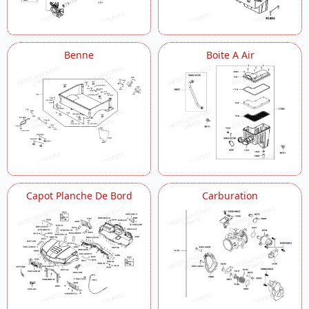
Habillage De Benne
Habitacle Plancher
Label De Securite
Benne
Boite A Air
Manuel Utilisateur
Phares
Refroidissement
Reniflard
Reservoir A Carburant
Roues Arriere
Roues Avant
Selecteur Pedales
Siege
Suspension Arriere
Capot Planche De Bord
Carburation
Suspension Avant
Systeme De Freins
Transmission Primaire
Variateur Embrayage