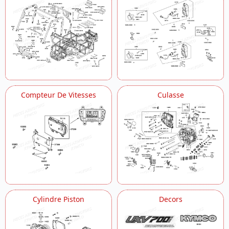
Compteur De Vitesses
Culasse
Cylindre Piston
Decors