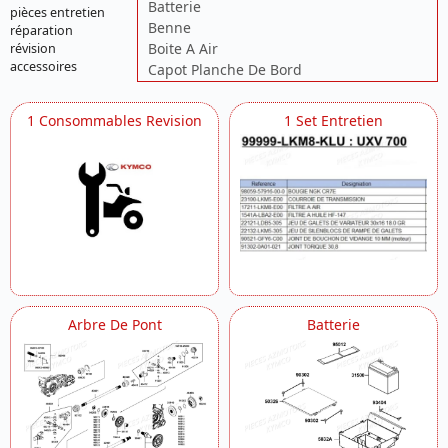
Batterie
pièces entretien
Benne
réparation
Boite A Air
révision
accessoires
Capot Planche De Bord
Carburation
Cardan Version Renforce
1 Consommables Revision
1 Set Entretien
Cardan Version Standard
Carters Moteur
Carter Droit Pompe A Eau
Chassis
Clignotants Feux Arriere
Compteur De Vitesses
Culasse
Cylindre Piston
Decors
Demarreur Allumage Pompe A Huile
Arbre De Pont
Batterie
Diferentiel Arriere Version Standard
Differentiel Arriere Version Renforcee
Differentiel Avant
Echappement
Equipement Electrique
Freins Arriere