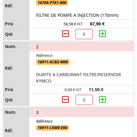
1670A-PTA1-800
FILTRE DE POMPE A INJECTION (170mm)
67,90 €
56,58 € H.T
2
16911-ACB2-M00
DURITE A CARBURANT FILTRE/RESERVOIR
KYMCO
11,50 €
9,58 € H.T
3
16911-LKM8-E00