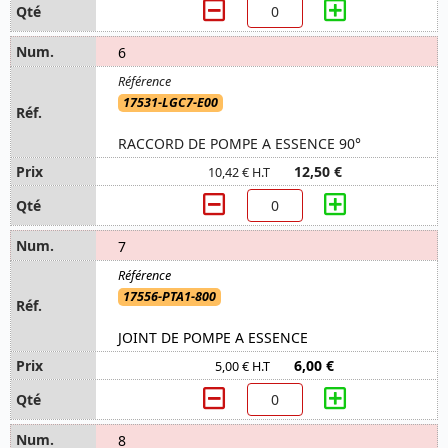
6
17531-LGC7-E00
RACCORD DE POMPE A ESSENCE 90°
12,50 €
10,42 € H.T
7
17556-PTA1-800
JOINT DE POMPE A ESSENCE
6,00 €
5,00 € H.T
8