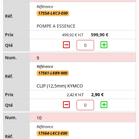
1755A-LKC3-E00
POMPE A ESSENCE
599,90 €
499,92 € H.T
9
17561-LKB9-900
CLIP (12,5mm) KYMCO
2,90 €
2,42 € H.T
10
17564-LKC3-E00