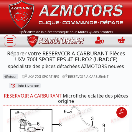
Spécialiste de la pièce technique pour Motos Quads Scooters
Connection
Panie
Réparer votre RESERVOIR A CARBURANT Pièces
UXV 700I SPORT EPS 4T EURO2 (UBADCE)
spécialiste des pièces détachées AZMOTORS neuves
⟪
Retour
UXV 700I SPORT EPS
RESERVOIR A CARBURANT
Info Livraison
RESERVOIR A CARBURANT
Microfiche eclatée des pièces
origine