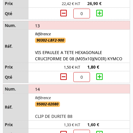
26,90 €
22,42 € H.T
13
90302-LBF2-900
VIS EPAULEE A TETE HEXAGONALE
CRUCIFORME DE 08 (M05x10)(NOIR) KYMCO
1,80 €
1,50 € H.T
14
95002-02080
CLIP DE DURITE B8
1,60 €
1,33 € H.T