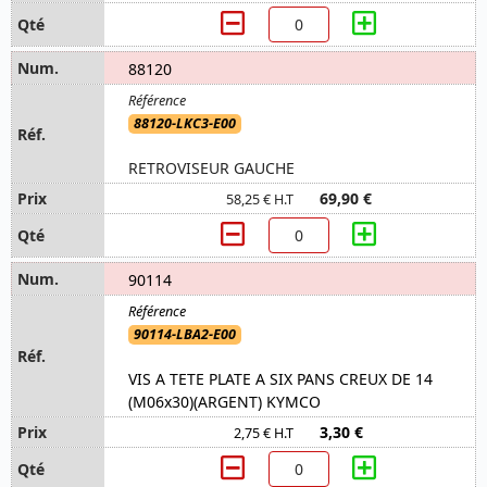
88120
88120-LKC3-E00
RETROVISEUR GAUCHE
69,90 €
58,25 € H.T
90114
90114-LBA2-E00
VIS A TETE PLATE A SIX PANS CREUX DE 14
(M06x30)(ARGENT) KYMCO
3,30 €
2,75 € H.T