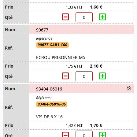
1,60 €
1,33 € H.T
90677
90677-GAR1-C00
ECROU PRISONNIER M5
2,10 €
1,75 € H.T
93404-06016
93404-06016-06
VIS DE 6 X 16
1,70 €
1,42 € H.T