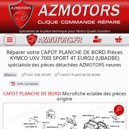
Spécialiste de la pièce technique pour Motos Quads Scooters
Connection
Panie
Réparer votre CAPOT PLANCHE DE BORD Pièces
KYMCO UXV 700I SPORT 4T EURO2 (UBADBE)
spécialiste des pièces détachées AZMOTORS neuves
⟪
Retour
UXV 700I SPORT
CAPOT PLANCHE DE BORD
Info Livraison
CAPOT PLANCHE DE BORD
Microfiche eclatée des pièces
origine