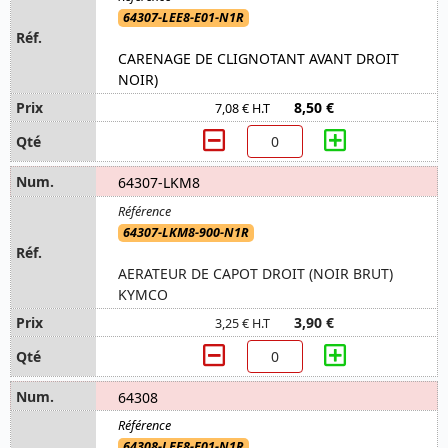
64307-LEE8-E01-N1R
CARENAGE DE CLIGNOTANT AVANT DROIT
NOIR)
8,50 €
7,08 € H.T
64307-LKM8
64307-LKM8-900-N1R
AERATEUR DE CAPOT DROIT (NOIR BRUT)
KYMCO
3,90 €
3,25 € H.T
64308
64308-LEE8-E01-N1R