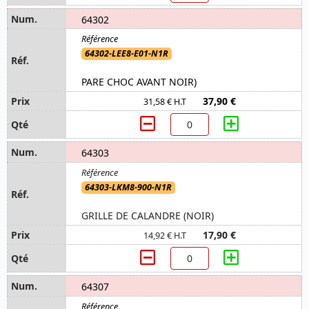
64302
64302-LEE8-E01-N1R
PARE CHOC AVANT NOIR)
37,90 €
31,58 € H.T
64303
64303-LKM8-900-N1R
GRILLE DE CALANDRE (NOIR)
17,90 €
14,92 € H.T
64307