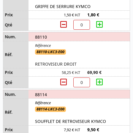
GRIFFE DE SERRURE KYMCO
1,80 €
1,50 € H.T
88110
88110-LKC3-E00
RETROVISEUR DROIT
69,90 €
58,25 € H.T
88114
88114-LKC3-E00
SOUFFLET DE RETROVISEUR KYMCO
9,50 €
7,92 € H.T