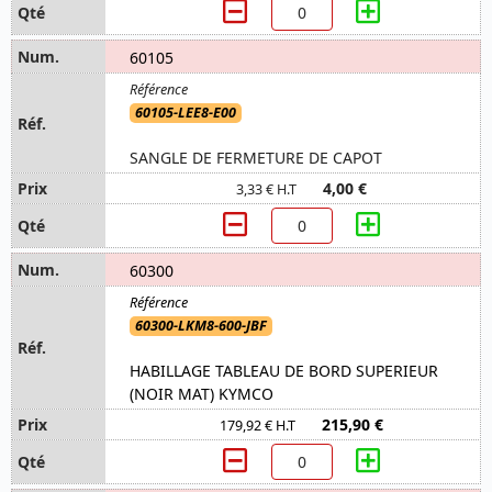
60105
60105-LEE8-E00
SANGLE DE FERMETURE DE CAPOT
4,00 €
3,33 € H.T
60300
60300-LKM8-600-JBF
HABILLAGE TABLEAU DE BORD SUPERIEUR
(NOIR MAT) KYMCO
215,90 €
179,92 € H.T