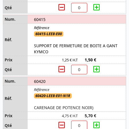
60415
60415-LEE8-E00
SUPPORT DE FERMETURE DE BOITE A GANT
KYMCO
1,50 €
1,25 € H.T
60420
60420-LEE8-E01-N1R
CARENAGE DE POTENCE NOIR)
5,70 €
4,75 € H.T