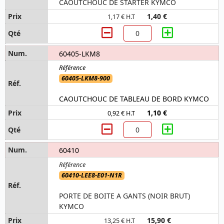
CAOUTCHOUC DE STARTER KYMCO
1,40 €
1,17 € H.T
60405-LKM8
60405-LKM8-900
CAOUTCHOUC DE TABLEAU DE BORD KYMCO
1,10 €
0,92 € H.T
60410
60410-LEE8-E01-N1R
PORTE DE BOITE A GANTS (NOIR BRUT)
KYMCO
15,90 €
13,25 € H.T