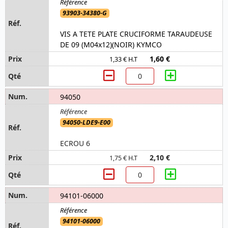
93903-34380-G
VIS A TETE PLATE CRUCIFORME TARAUDEUSE
DE 09 (M04x12)(NOIR) KYMCO
1,60 €
1,33 € H.T
94050
94050-LDE9-E00
ECROU 6
2,10 €
1,75 € H.T
94101-06000
94101-06000