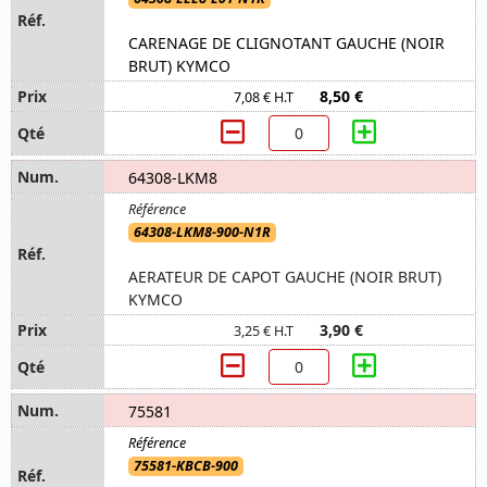
CARENAGE DE CLIGNOTANT GAUCHE (NOIR
BRUT) KYMCO
8,50 €
7,08 € H.T
64308-LKM8
64308-LKM8-900-N1R
AERATEUR DE CAPOT GAUCHE (NOIR BRUT)
KYMCO
3,90 €
3,25 € H.T
75581
75581-KBCB-900