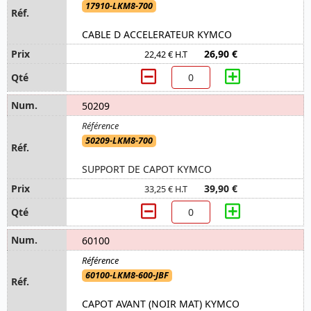
17910-LKM8-700
CABLE D ACCELERATEUR KYMCO
26,90 €
22,42 € H.T
50209
50209-LKM8-700
SUPPORT DE CAPOT KYMCO
39,90 €
33,25 € H.T
60100
60100-LKM8-600-JBF
CAPOT AVANT (NOIR MAT) KYMCO