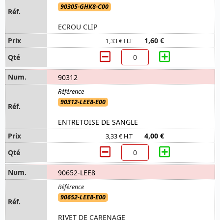
90305-GHK8-C00
ECROU CLIP
1,60 €
1,33 € H.T
90312
90312-LEE8-E00
ENTRETOISE DE SANGLE
4,00 €
3,33 € H.T
90652-LEE8
90652-LEE8-E00
RIVET DE CARENAGE