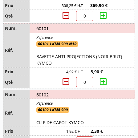
369,90 €
308,25 € H.T
60101
60101-LKM8-900-N1R
BAVETTE ANTI PROJECTIONS (NOIR BRUT)
KYMCO
5,90 €
4,92 € H.T
60102
60102-LKM8-900
CLIP DE CAPOT KYMCO
2,30 €
1,92 € H.T