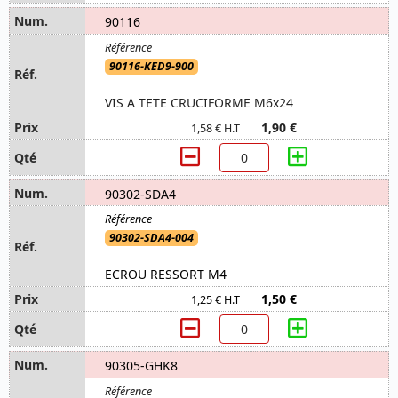
90116
90116-KED9-900
VIS A TETE CRUCIFORME M6x24
1,90 €
1,58 € H.T
90302-SDA4
90302-SDA4-004
ECROU RESSORT M4
1,50 €
1,25 € H.T
90305-GHK8