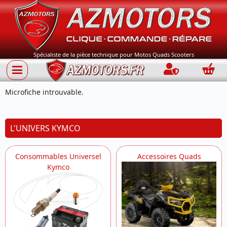
Spécialiste de la pièce technique pour Motos Quads Scooters
Connection
Panie
Microfiche introuvable.
L'UNIVERS KYMCO
Consommables Universel
Accessoires Quads
Kymco