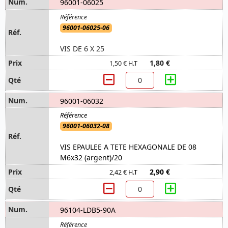
96001-06025
96001-06025-06
VIS DE 6 X 25
1,80 €
1,50 € H.T
96001-06032
96001-06032-08
VIS EPAULEE A TETE HEXAGONALE DE 08
M6x32 (argent)/20
2,90 €
2,42 € H.T
96104-LDB5-90A