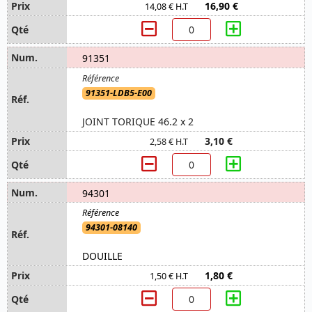
16,90 €
14,08 € H.T
91351
91351-LDB5-E00
JOINT TORIQUE 46.2 x 2
3,10 €
2,58 € H.T
94301
94301-08140
DOUILLE
1,80 €
1,50 € H.T