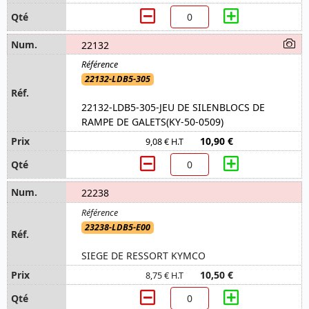
22132
22132-LDB5-305
22132-LDB5-305-JEU DE SILENBLOCS DE
RAMPE DE GALETS(KY-50-0509)
10,90 €
9,08 € H.T
22238
23238-LDB5-E00
SIEGE DE RESSORT KYMCO
10,50 €
8,75 € H.T