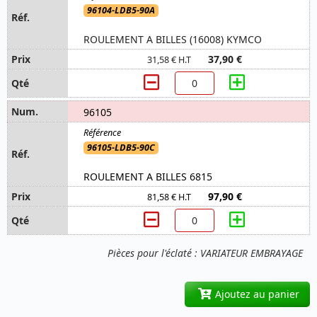
96104-LDB5-90A
ROULEMENT A BILLES (16008) KYMCO
37,90 €
31,58 € H.T
96105
96105-LDB5-90C
ROULEMENT A BILLES 6815
97,90 €
81,58 € H.T
Pièces pour l'éclaté : VARIATEUR EMBRAYAGE
Ajoutez au panier