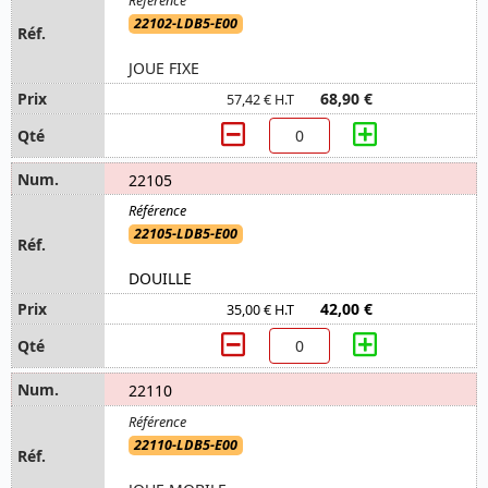
22102-LDB5-E00
JOUE FIXE
68,90 €
57,42 € H.T
22105
22105-LDB5-E00
DOUILLE
42,00 €
35,00 € H.T
22110
22110-LDB5-E00