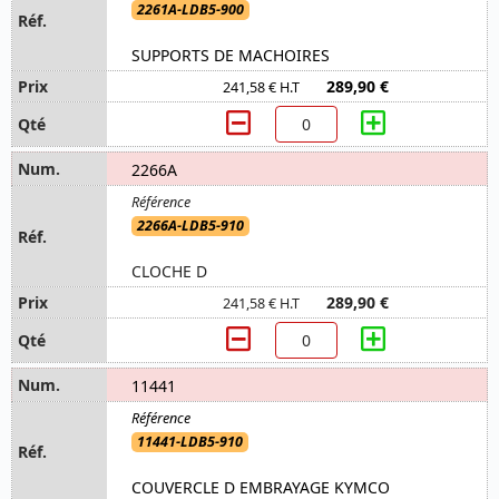
2261A-LDB5-900
SUPPORTS DE MACHOIRES
289,90 €
241,58 € H.T
2266A
2266A-LDB5-910
CLOCHE D
289,90 €
241,58 € H.T
11441
11441-LDB5-910
COUVERCLE D EMBRAYAGE KYMCO