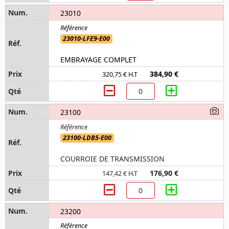
23010
23010-LFE9-E00
EMBRAYAGE COMPLET
384,90 €
320,75 € H.T
23100
23100-LDB5-E00
COURROIE DE TRANSMISSION
176,90 €
147,42 € H.T
23200