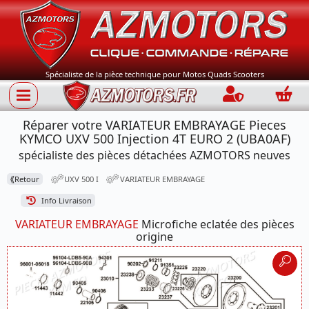
Spécialiste de la pièce technique pour Motos Quads Scooters
Connection
Panie
Réparer votre VARIATEUR EMBRAYAGE Pieces
KYMCO UXV 500 Injection 4T EURO 2 (UBA0AF)
spécialiste des pièces détachées AZMOTORS neuves
⟪
Retour
UXV 500 I
VARIATEUR EMBRAYAGE
Info Livraison
VARIATEUR EMBRAYAGE
Microfiche eclatée des pièces
origine