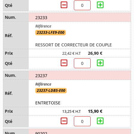
23233
23233-LFE9-E00
RESSORT DE CORRECTEUR DE COUPLE
26,90 €
22,42 € H.T
23237
23237-LDB5-E00
ENTRETOISE
15,90 €
13,25 € H.T
90202