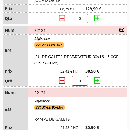
JOUE MOBILE
129,90 €
108,25 € H.T
22121
22121-LFE9-305
JEU DE GALETS DE VARIATEUR 30x16 15.0GR
(KY-77-0026)
38,90 €
32,42 € H.T
22131
22131-LDB5-E00
RAMPE DE GALETS
25,90 €
21,58 € H.T