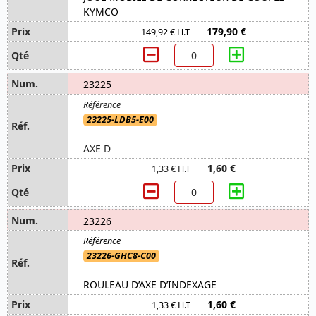
KYMCO
179,90 €
149,92 € H.T
23225
23225-LDB5-E00
AXE D
1,60 €
1,33 € H.T
23226
23226-GHC8-C00
ROULEAU D’AXE D’INDEXAGE
1,60 €
1,33 € H.T