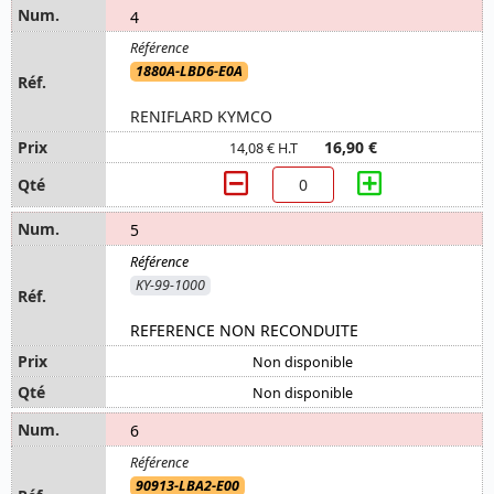
4
1880A-LBD6-E0A
RENIFLARD KYMCO
16,90 €
14,08 € H.T
5
KY-99-1000
REFERENCE NON RECONDUITE
Non disponible
Non disponible
6
90913-LBA2-E00