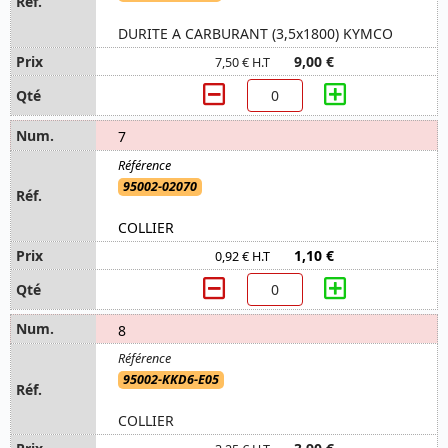
DURITE A CARBURANT (3,5x1800) KYMCO
9,00 €
7,50 € H.T
7
95002-02070
COLLIER
1,10 €
0,92 € H.T
8
95002-KKD6-E05
COLLIER