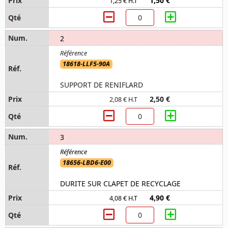
1,50 €
1,25 € H.T
2
18618-LLF5-90A
SUPPORT DE RENIFLARD
2,50 €
2,08 € H.T
3
18656-LBD6-E00
DURITE SUR CLAPET DE RECYCLAGE
4,90 €
4,08 € H.T