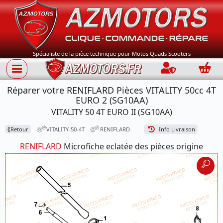
Spécialiste de la pièce technique pour Motos Quads Scooters
Connection
Panie
Réparer votre RENIFLARD Pièces VITALITY 50cc 4T
EURO 2 (SG10AA)
VITALITY 50 4T EURO II (SG10AA)
⟪
Retour
VITALITY-50-4T
RENIFLARD
Info Livraison
RENIFLARD
Microfiche eclatée des pièces origine