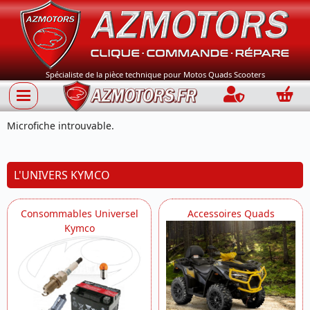
Spécialiste de la pièce technique pour Motos Quads Scooters
Connection
Panie
Microfiche introuvable.
L'UNIVERS KYMCO
Consommables Universel
Accessoires Quads
Kymco