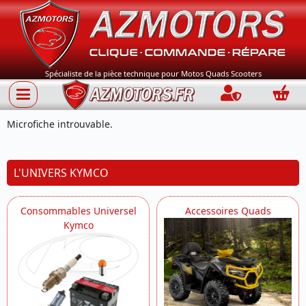
Spécialiste de la pièce technique pour Motos Quads Scooters
Connection
Panie
Microfiche introuvable.
L'UNIVERS KYMCO
Consommables Universel
Accessoires Quads
Kymco