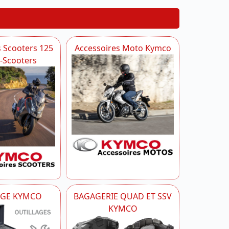
s Scooters 125
Accessoires Moto Kymco
i-Scooters
AGE KYMCO
BAGAGERIE QUAD ET SSV
KYMCO