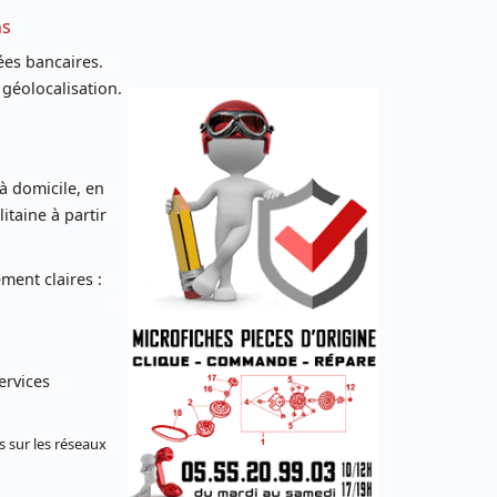
ns
es bancaires.
 géolocalisation.
 à domicile, en
taine à partir
ent claires :
ervices
s sur les réseaux