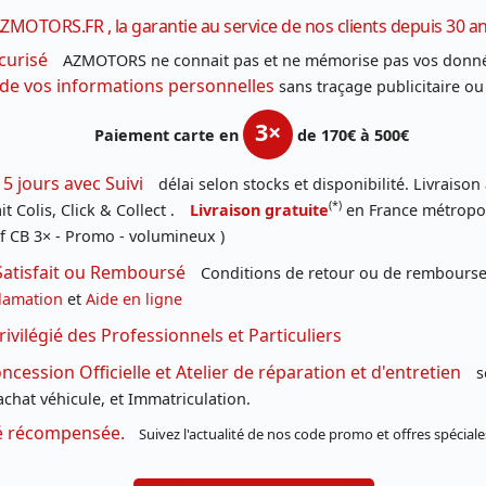
ZMOTORS.FR , la garantie au service de nos clients depuis 30 a
curisé
AZMOTORS ne connait pas et ne mémorise pas vos donné
 de vos informations personnelles
sans traçage publicitaire ou
3×
Paiement carte en
de 170€ à 500€
 5 jours avec Suivi
délai selon stocks et disponibilité. Livraison
(*)
t Colis, Click & Collect .
Livraison gratuite
en France métropoli
f CB 3× - Promo - volumineux )
Satisfait ou Remboursé
Conditions de retour ou de remboursem
lamation
et
Aide en ligne
rivilégié des Professionnels et Particuliers
cession Officielle et Atelier de réparation et d'entretien
s
chat véhicule, et Immatriculation.
té récompensée.
Suivez l'actualité de nos code promo et offres spéciale