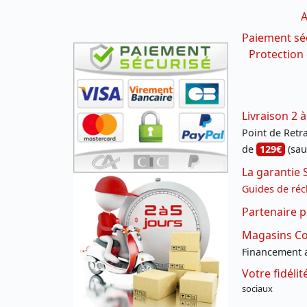
A
Paiement sé
Protection
Livraison 2 à
Point de Retrai
de
129€
(sau
La garantie 
Guides de réc
Partenaire p
Magasins Con
Financement a
Votre fidéli
sociaux