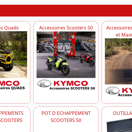
es Quads
Accessoires Scooters 50
Accessoire
et Max
APPEMENTS
POT D ECHAPPEMENT
OUTILL
-SCOOTERS
SCOOTERS 50