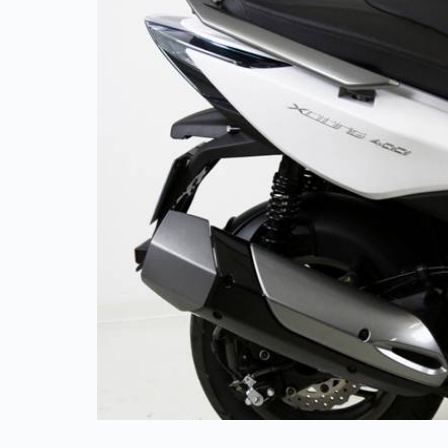
Référence K0XC42KN KYMCO