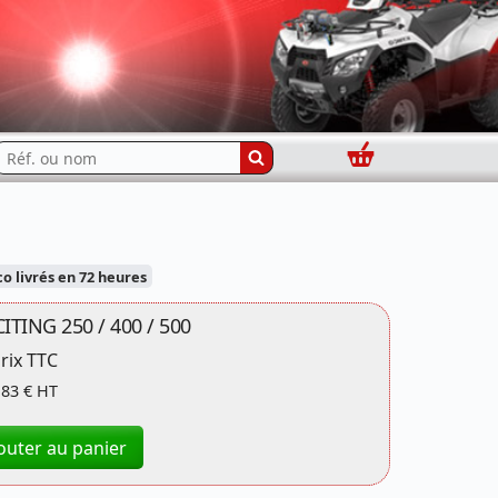
Panier
echercher...
livrés en 72 heures
TING 250 / 400 / 500
rix TTC
,83 € HT
outer au panier