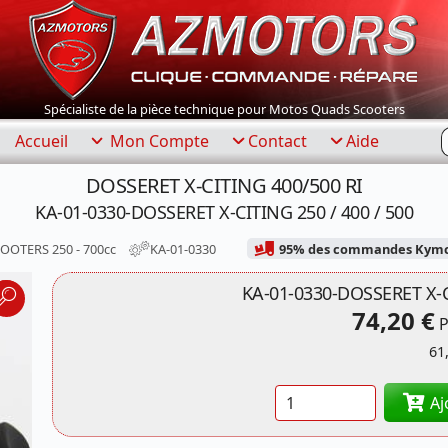
Spécialiste de la pièce technique pour Motos Quads Scooters
R
Accueil
Mon Compte
Contact
Aide
DOSSERET X-CITING 400/500 RI
KA-01-0330-DOSSERET X-CITING 250 / 400 / 500
OOTERS 250 - 700cc
KA-01-0330
95% des commandes Kymco 
KA-01-0330-DOSSERET X-CI
74,20 €
P
61
Quantité
Aj