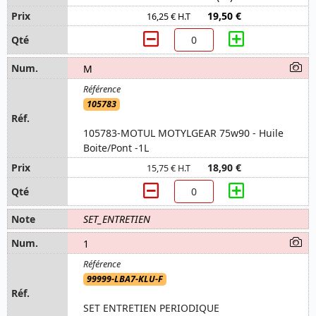
19,50 €
16,25 € H.T
M
105783
105783-MOTUL MOTYLGEAR 75w90 - Huile
Boite/Pont -1L
18,90 €
15,75 € H.T
SET_ENTRETIEN
1
99999-LBA7-KLU-F
SET ENTRETIEN PERIODIQUE