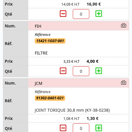
16,90 €
14,08 € H.T
FIH
15421-1G07-001
FILTRE
4,00 €
3,33 € H.T
JCM
91302-0A01-021
JOINT TORIQUE 30,8 mm (KY-38-0238)
1,30 €
1,08 € H.T