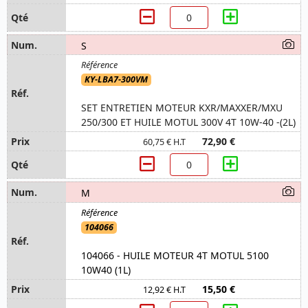
S
KY-LBA7-300VM
SET ENTRETIEN MOTEUR KXR/MAXXER/MXU
250/300 ET HUILE MOTUL 300V 4T 10W-40 -(2L)
72,90 €
60,75 € H.T
M
104066
104066 - HUILE MOTEUR 4T MOTUL 5100
10W40 (1L)
15,50 €
12,92 € H.T