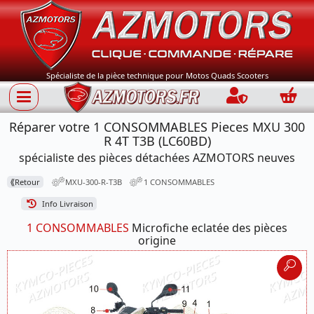
Spécialiste de la pièce technique pour Motos Quads Scooters
Connection
Panie
Réparer votre 1 CONSOMMABLES Pieces MXU 300
R 4T T3B (LC60BD)
spécialiste des pièces détachées AZMOTORS neuves
⟪
Retour
MXU-300-R-T3B
1 CONSOMMABLES
Info Livraison
1 CONSOMMABLES
Microfiche eclatée des pièces
origine