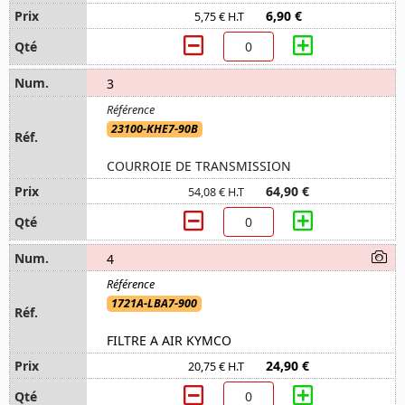
6,90 €
5,75 € H.T
3
23100-KHE7-90B
COURROIE DE TRANSMISSION
64,90 €
54,08 € H.T
4
1721A-LBA7-900
FILTRE A AIR KYMCO
24,90 €
20,75 € H.T