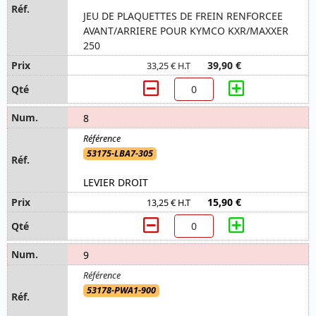
JEU DE PLAQUETTES DE FREIN RENFORCEE
AVANT/ARRIERE POUR KYMCO KXR/MAXXER
250
39,90 €
33,25 € H.T
8
53175-LBA7-305
LEVIER DROIT
15,90 €
13,25 € H.T
9
53178-PWA1-900