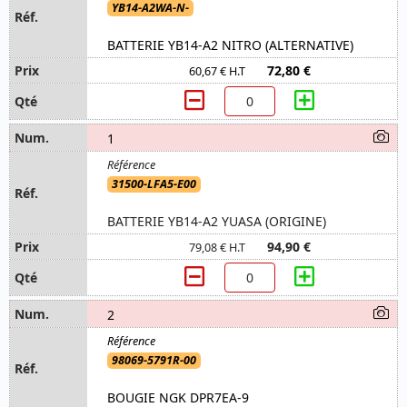
YB14-A2WA-N-
BATTERIE YB14-A2 NITRO (ALTERNATIVE)
72,80 €
60,67 € H.T
1
31500-LFA5-E00
BATTERIE YB14-A2 YUASA (ORIGINE)
94,90 €
79,08 € H.T
2
98069-5791R-00
BOUGIE NGK DPR7EA-9