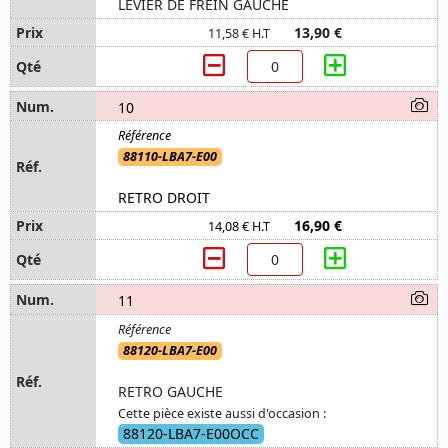
LEVIER DE FREIN GAUCHE
13,90 €
11,58 € H.T
10
88110-LBA7-E00
RETRO DROIT
16,90 €
14,08 € H.T
11
88120-LBA7-E00
RETRO GAUCHE
Cette pièce existe aussi d'occasion :
88120-LBA7-E00OCC