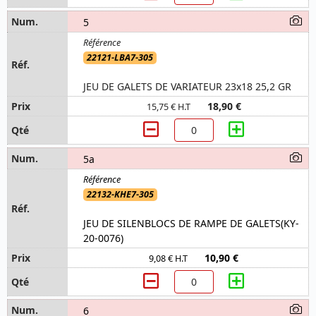
5
22121-LBA7-305
JEU DE GALETS DE VARIATEUR 23x18 25,2 GR
18,90 €
15,75 € H.T
5a
22132-KHE7-305
JEU DE SILENBLOCS DE RAMPE DE GALETS(KY-
20-0076)
10,90 €
9,08 € H.T
6