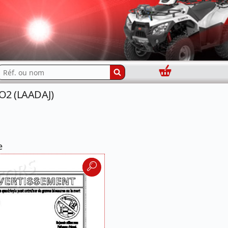
Panier
echercher...
RO2 (LAADAJ)
e