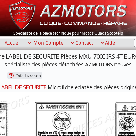
Spécialiste de la pièce technique pour Motos Quads Scooters
R
Accueil
Mon Compte
Contact
Aide
re LABEL DE SECURITE Pièces MXU 700I IRS 4T EU
spécialiste des pièces détachées AZMOTORS neuves
Info Livraison
LABEL DE SECURITE
Microfiche eclatée des pièces origin