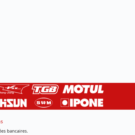
ns
es bancaires.