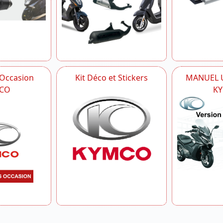
 Occasion
Kit Déco et Stickers
MANUEL U
CO
K