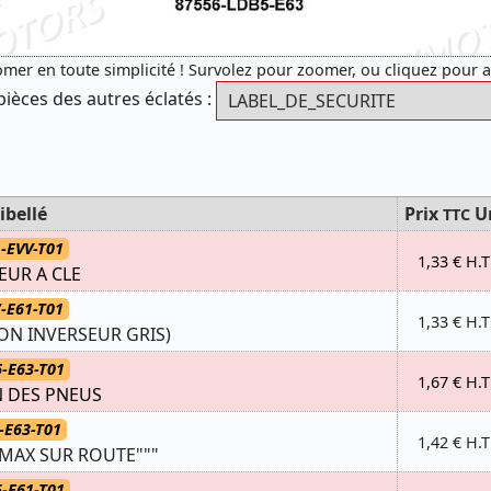
mer en toute simplicité ! Survolez pour zoomer, ou cliquez pour 
pièces des autres éclatés :
ibellé
Prix
U
TTC
-EVV-T01
1,33 € H.T
EUR A CLE
-E61-T01
1,33 € H.T
ON INVERSEUR GRIS)
-E63-T01
1,67 € H.T
N DES PNEUS
-E63-T01
1,42 € H.T
 MAX SUR ROUTE"""
-E61-T01