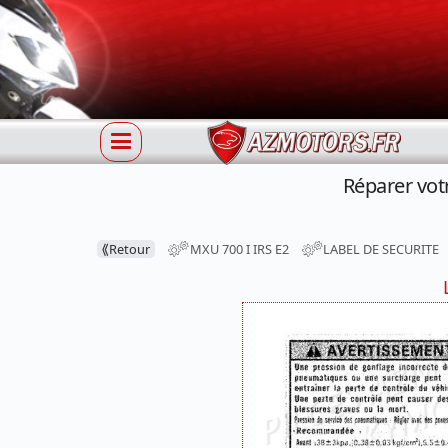
Réparer vot
⟪
Retour
MXU 700 I IRS E2
LABEL DE SECURITE