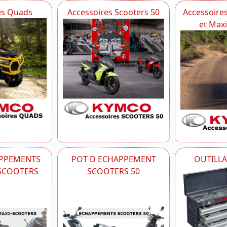
es Quads
Accessoires Scooters 50
Accessoire
et Max
APPEMENTS
POT D ECHAPPEMENT
OUTILL
-SCOOTERS
SCOOTERS 50