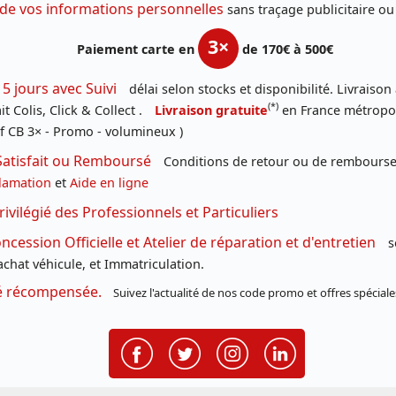
 de vos informations personnelles
sans traçage publicitaire ou
3×
Paiement carte en
de 170€ à 500€
 5 jours avec Suivi
délai selon stocks et disponibilité. Livraison
(*)
t Colis, Click & Collect .
Livraison gratuite
en France métropoli
f CB 3× - Promo - volumineux )
Satisfait ou Remboursé
Conditions de retour ou de remboursem
lamation
et
Aide en ligne
rivilégié des Professionnels et Particuliers
cession Officielle et Atelier de réparation et d'entretien
s
chat véhicule, et Immatriculation.
té récompensée.
Suivez l'actualité de nos code promo et offres spéciale