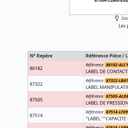
Zoo
Les 
N° Repère
Référence Pièce / L
Référence
86182-ALC1
86182
LABEL DE CONTACT
Référence
87322-LBA7
87322
LABEL MANIPULATI
Référence
87505-ALD6
87505
LABEL DE PRESSIO
Référence
87514-LFE9
87514
"LABEL ""CAPACITE
Référence
87515-LDB5