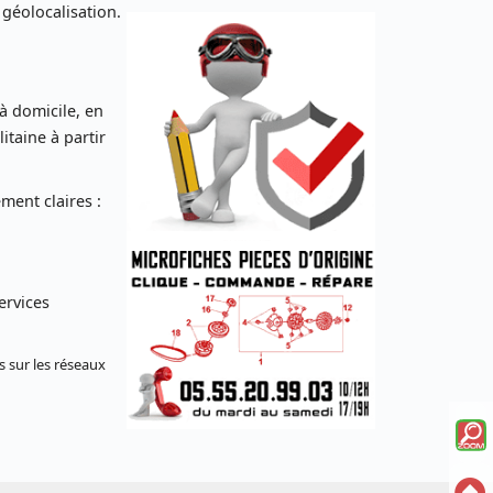
 géolocalisation.
 à domicile, en
taine à partir
ent claires :
ervices
s sur les réseaux
Voi
la
Ret