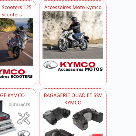
s Scooters 125
Accessoires Moto Kymco
i-Scooters
AGE KYMCO
BAGAGERIE QUAD ET SSV
KYMCO