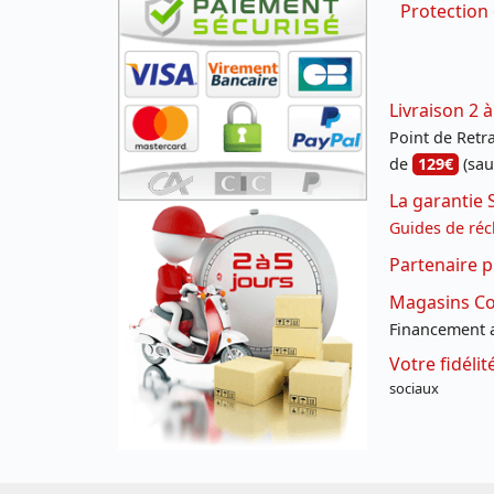
Protection
Livraison 2 à
Point de Retrai
de
129€
(sau
La garantie 
Guides de réc
Partenaire p
Magasins Con
Financement a
Votre fidéli
sociaux