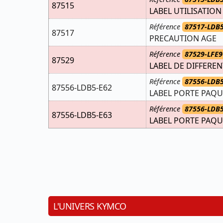
87515
LABEL UTILISATION
Référence
87517-LDB5
87517
PRECAUTION AGE
Référence
87529-LFE9
87529
LABEL DE DIFFEREN
Référence
87556-LDB5
87556-LDB5-E62
LABEL PORTE PAQU
Référence
87556-LDB5
87556-LDB5-E63
LABEL PORTE PAQU
L'UNIVERS KYMCO