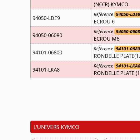
(NOIR) KYMCO
Référence
94050-LDE9
94050-LDE9
ECROU 6
Référence
94050-060
94050-06080
ECROU M6
Référence
94101-068
94101-06800
RONDELLE PLATE(1.
Référence
94101-LKA8
94101-LKA8
RONDELLE PLATE (1
L'UNIVERS KYMCO