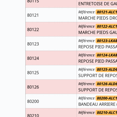
80115
ENTRETOISE DE G
Référence
80121-ALC
80121
MARCHE PIEDS DRO
Référence
80122-ALC
80122
MARCHE PIEDS GAU
Référence
80123-LKA
80123
REPOSE PIED PASS
Référence
80124-LKA
80124
REPOSE PIED PASS
Référence
80125-ALD
80125
SUPPORT DE REPOS
Référence
80126-ALD
80126
SUPPORT DE REPO
Référence
80200-ALC
80200
BANDEAU ARRIERE 
Référence
80210-ALC
80210