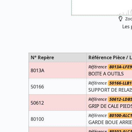
Zoo
Les 
N° Repère
Référence Pièce / L
Référence
8013A-LFE9
8013A
BOITE A OUTILS
Référence
50166-LLB1
50166
SUPPORT DE RELA
Référence
50612-LDB
50612
GRIP DE CALE PIED
Référence
80100-ALC
80100
GARDE BOUE ARRIE
Référence
80102-ALC1