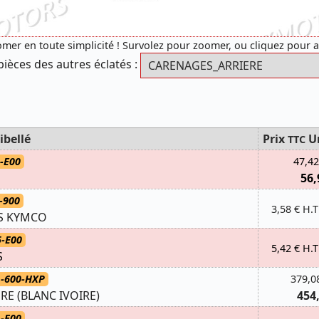
mer en toute simplicité ! Survolez pour zoomer, ou cliquez pour 
pièces des autres éclatés :
ibellé
Prix
U
TTC
-E00
47,42
56,
-900
3,58 € H.T
IS KYMCO
5-E00
5,42 € H.T
S
1-600-HXP
379,0
RE (BLANC IVOIRE)
454
-E00