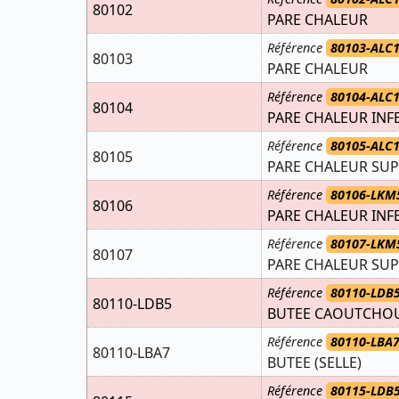
80102
PARE CHALEUR
Référence
80103-ALC1
80103
PARE CHALEUR
Référence
80104-ALC1
80104
PARE CHALEUR INFE
Référence
80105-ALC1
80105
PARE CHALEUR SUP
Référence
80106-LKM
80106
PARE CHALEUR INF
Référence
80107-LKM
80107
PARE CHALEUR SU
Référence
80110-LDB
80110-LDB5
BUTEE CAOUTCHO
Référence
80110-LBA7
80110-LBA7
BUTEE (SELLE)
Référence
80115-LDB