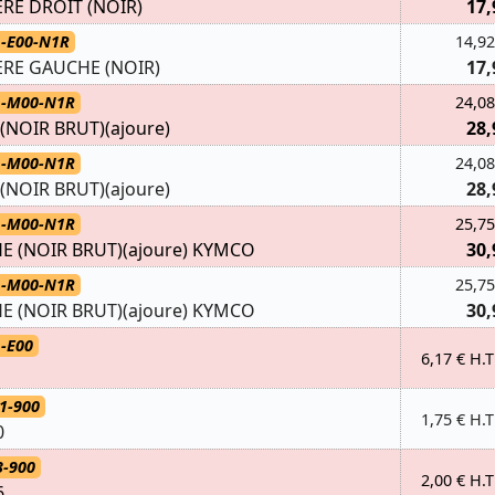
RE DROIT (NOIR)
17,
1-E00-N1R
14,92
ERE GAUCHE (NOIR)
17,
1-M00-N1R
24,08
NOIR BRUT)(ajoure)
28,
1-M00-N1R
24,08
NOIR BRUT)(ajoure)
28,
1-M00-N1R
25,75
 (NOIR BRUT)(ajoure) KYMCO
30,
1-M00-N1R
25,75
 (NOIR BRUT)(ajoure) KYMCO
30,
-E00
6,17 € H.T
1-900
1,75 € H.T
0
3-900
2,00 € H.T
6