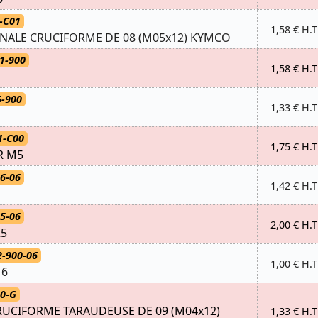
-C01
1,58 € H.T
ONALE CRUCIFORME DE 08 (M05x12) KYMCO
1-900
1,58 € H.T
5-900
1,33 € H.T
1-C00
1,75 € H.T
R M5
6-06
1,42 € H.T
5-06
2,00 € H.T
25
-900-06
1,00 € H.T
16
0-G
CRUCIFORME TARAUDEUSE DE 09 (M04x12)
1,33 € H.T