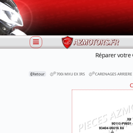
Réparer votre
⟪
Retour
700i MXU EX IRS
CARENAGES ARRIERE
C