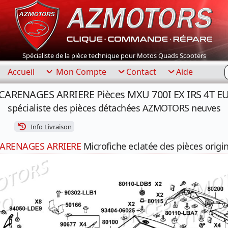
Spécialiste de la pièce technique pour Motos Quads Scooters
R
Accueil
Mon Compte
Contact
Aide
 CARENAGES ARRIERE Pièces MXU 700I EX IRS 4T 
spécialiste des pièces détachées AZMOTORS neuves
Info Livraison
ARENAGES ARRIERE
Microfiche eclatée des pièces origi