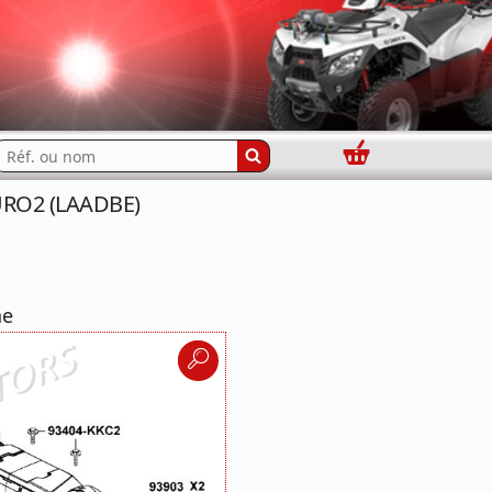
Panier
echercher...
EURO2 (LAADBE)
ne