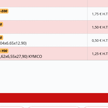
-E00
1,75 € H.T
80
1,50 € H.T
00
0,50 € H.T
04x6.65x12.90)
-Y00
1,25 € H.T
,62x6,55x27,90) KYMCO