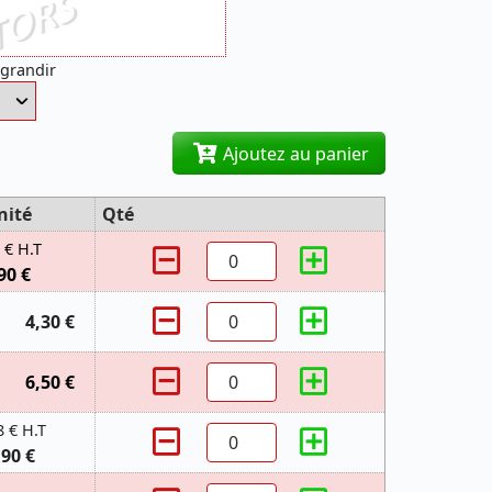
agrandir
Ajoutez au panier
nité
Qté
 € H.T
90 €
4,30 €
6,50 €
8 € H.T
,90 €