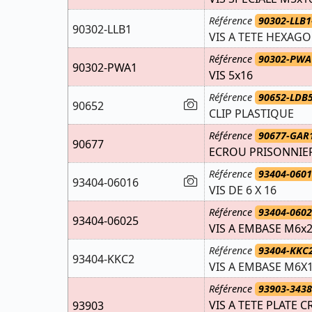
Référence
90302-LLB1
90302-LLB1
VIS A TETE HEXAG
Référence
90302-PWA
90302-PWA1
VIS 5x16
Référence
90652-LDB
90652
CLIP PLASTIQUE
Référence
90677-GAR
90677
ECROU PRISONNIE
Référence
93404-0601
93404-06016
VIS DE 6 X 16
Référence
93404-0602
93404-06025
VIS A EMBASE M6x
Référence
93404-KKC2
93404-KKC2
VIS A EMBASE M6X
Référence
93903-3438
VIS A TETE PLATE 
93903