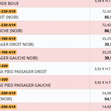
3,58 € H.T
ARDE BOUE
1-E30-N1R
72,42
IT (NOIR)
86,
1-E30-N1R
72,42
CHE (NOIR)
86,
8-Y00-N1R
33,25
AGER DROIT NOIR)
39,
8-Y00-N1R
33,25
AGER GAUCHE NOIR)
39,
6-E00
3,92 € H.T
E PIED PASSAGER DROIT
6-E00
3,92 € H.T
SE PIED PASSAGER GAUCHE
1-E00-N1R
54,08
(NOIR)
64,
1-E00-N1R
14,92