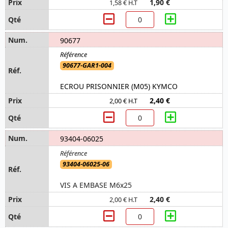
1,90 €
1,58 € H.T
90677
90677-GAR1-004
ECROU PRISONNIER (M05) KYMCO
2,40 €
2,00 € H.T
93404-06025
93404-06025-06
VIS A EMBASE M6x25
2,40 €
2,00 € H.T