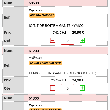
60530
60530-AGA8-E01
JOINT DE BOITE A GANTS KYMCO
20,90 €
17,42 € H.T
61200
61200-AGA8-E00-N1R
ELARGISSEUR AVANT DROIT (NOIR BRUT)
24,90 €
20,75 € H.T
61300