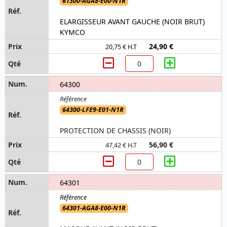
61300-AGA8-E00-N1R
ELARGISSEUR AVANT GAUCHE (NOIR BRUT)
KYMCO
24,90 €
20,75 € H.T
64300
64300-LFE9-E01-N1R
PROTECTION DE CHASSIS (NOIR)
56,90 €
47,42 € H.T
64301
64301-AGA8-E00-N1R