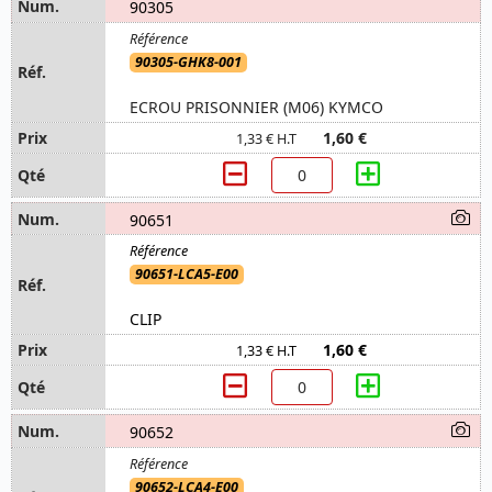
90305
90305-GHK8-001
ECROU PRISONNIER (M06) KYMCO
1,60 €
1,33 € H.T
90651
90651-LCA5-E00
CLIP
1,60 €
1,33 € H.T
90652
90652-LCA4-E00