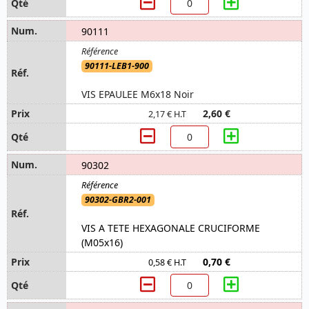
90111
90111-LEB1-900
VIS EPAULEE M6x18 Noir
2,60 €
2,17 € H.T
90302
90302-GBR2-001
VIS A TETE HEXAGONALE CRUCIFORME
(M05x16)
0,70 €
0,58 € H.T