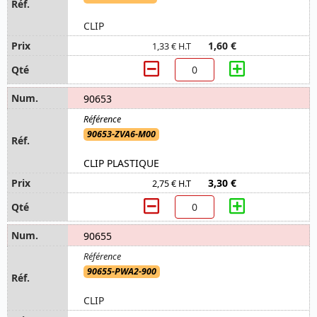
CLIP
1,60 €
1,33 € H.T
90653
90653-ZVA6-M00
CLIP PLASTIQUE
3,30 €
2,75 € H.T
90655
90655-PWA2-900
CLIP