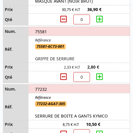
MASQUE AVANT (NOIR BRUT)
36,90 €
30,75 € H.T
75581
75581-6C73-001
GRIFFE DE SERRURE
2,80 €
2,33 € H.T
77232
77232-AGA7-305
SERRURE DE BOITE A GANTS KYMCO
10,50 €
8,75 € H.T