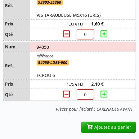
93903-35360
VIS TARAUDEUSE M5X16 (GRIS)
1,60 €
1,33 € H.T
94050
94050-LDE9-E00
ECROU 6
2,10 €
1,75 € H.T
Pièces pour l'éclaté : CARENAGES AVANT
Ajoutez au panier