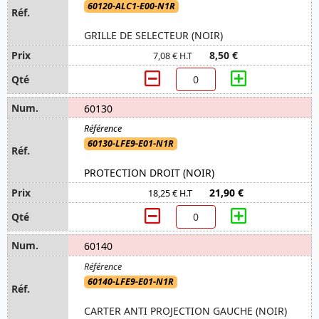
60120-ALC1-E00-N1R
GRILLE DE SELECTEUR (NOIR)
8,50 €
7,08 € H.T
60130
60130-LFE9-E01-N1R
PROTECTION DROIT (NOIR)
21,90 €
18,25 € H.T
60140
60140-LFE9-E01-N1R
CARTER ANTI PROJECTION GAUCHE (NOIR)