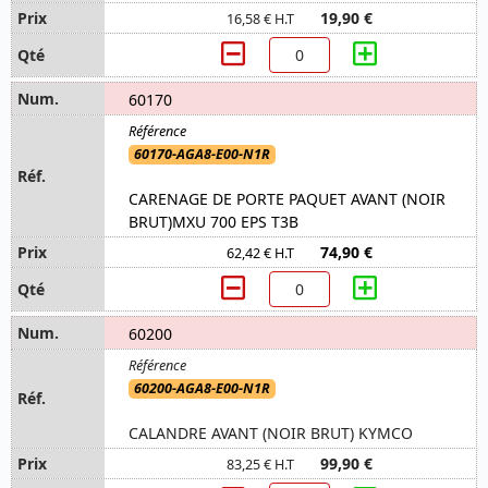
19,90 €
16,58 € H.T
60170
60170-AGA8-E00-N1R
CARENAGE DE PORTE PAQUET AVANT (NOIR
BRUT)MXU 700 EPS T3B
74,90 €
62,42 € H.T
60200
60200-AGA8-E00-N1R
CALANDRE AVANT (NOIR BRUT) KYMCO
99,90 €
83,25 € H.T