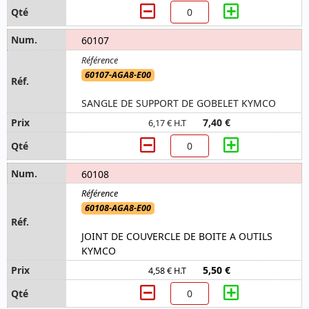
60107
60107-AGA8-E00
SANGLE DE SUPPORT DE GOBELET KYMCO
7,40 €
6,17 € H.T
60108
60108-AGA8-E00
JOINT DE COUVERCLE DE BOITE A OUTILS
KYMCO
5,50 €
4,58 € H.T