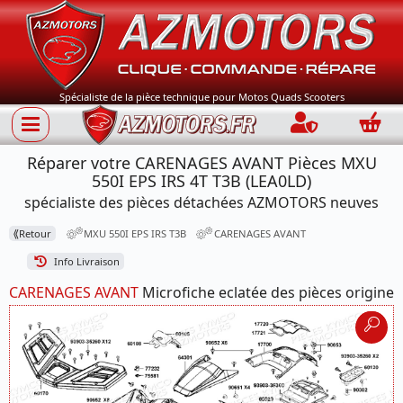
Spécialiste de la pièce technique pour Motos Quads Scooters
Connection
Panie
Réparer votre CARENAGES AVANT Pièces MXU
550I EPS IRS 4T T3B (LEA0LD)
spécialiste des pièces détachées AZMOTORS neuves
⟪
Retour
MXU 550I EPS IRS T3B
CARENAGES AVANT
Info Livraison
CARENAGES AVANT
Microfiche eclatée des pièces origine