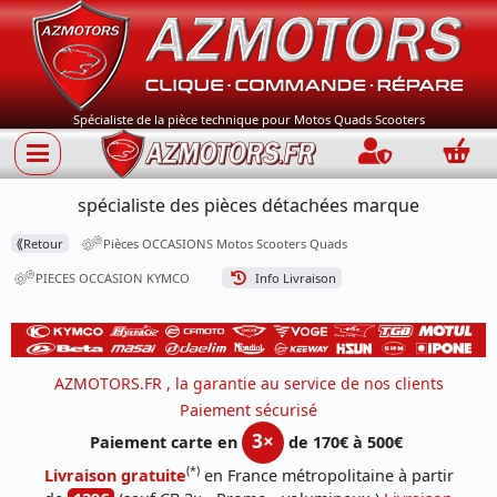
Spécialiste de la pièce technique pour Motos Quads Scooters
Connection
Panie
spécialiste des pièces détachées marque
⟪
Retour
Pièces OCCASIONS Motos Scooters Quads
PIECES OCCASION KYMCO
Info Livraison
AZMOTORS.FR , la garantie au service de nos clients
Paiement sécurisé
3×
Paiement carte en
de 170€ à 500€
(*)
Livraison gratuite
en France métropolitaine à partir