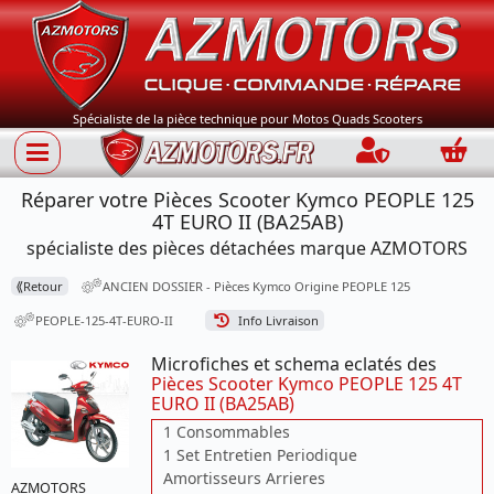
Spécialiste de la pièce technique pour Motos Quads Scooters
Connection
Panie
Réparer votre Pièces Scooter Kymco PEOPLE 125
4T EURO II (BA25AB)
spécialiste des pièces détachées marque AZMOTORS
⟪
Retour
ANCIEN DOSSIER - Pièces Kymco Origine PEOPLE 125
PEOPLE-125-4T-EURO-II
Info Livraison
Microfiches et schema eclatés des
Pièces Scooter Kymco PEOPLE 125 4T
EURO II (BA25AB)
1 Consommables
1 Set Entretien Periodique
Amortisseurs Arrieres
AZMOTORS