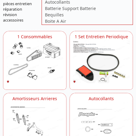
Autocollants
pièces entretien
Batterie Support Batterie
réparation
Bequilles
révision
accessoires
Boite A Air
Boite De Reduction Finale
Cadre
1 Consommables
1 Set Entretien Periodique
Carburateur
Carenages Centraux
Carter D Allumage
Carter Moteur
Clignotants
Commandes Retroviseurs Guidon
Compteur De Vitesse
Culasse
Demarreur Pompe A Huile Roue Folle
Embiellage Cylindre Piston
Amortisseurs Arrieres
Autocollants
Equipement Electrique
Feux Arrieres Gardes Boue Arrieres
Fourche Avant
Frein Avant
Generateur Turbine De Ventilation
Phare