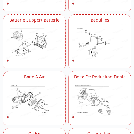
Pot D Echappement
Reservoir A Carburant
Roue Arriere
Batterie Support Batterie
Bequilles
Roue Avant
Selle
Tablier Avant Habillage De Tablier Avant
Variateur Correcteur De Couple
Boite A Air
Boite De Reduction Finale
Cadre
Carburateur